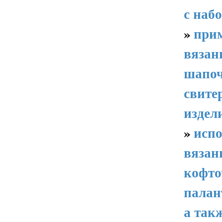
с наб
»
при
вязан
шапоч
свите
издел
»
испо
вязан
кофто
палан
а так