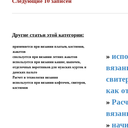
Следующие 10 записей
Другие статьи этой категории:
применяется при вязании платьев, костюмов,
жакетов
»
испо
спользуется при вязании летних жакетов
используется при вязании кашне, шапочек,
вязан
отделочных воротников для мужских курток и
дамских пальто
свите
Расчет и технология вязания
используется при вязании кофточек, свитеров,
как о
костюмов
»
Расч
вязан
»
начи