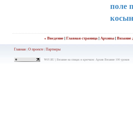
поле 
косы
« Введение
|
Главная страница
|
Архивы
|
Вязание 
Главная
О проекте
Партнеры
|
|
W05.RU | Вязание на спицах и крючком: Архив Вязание 100 уроков