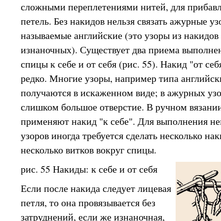
сложными переплетениями нитей, для прибавл
петель. Без накидов нельзя связать ажурные уз
называемые английские (это узоры из накидов 
изнаночных). Существует два приема выполне
спицы к себе и от себя (рис. 55). Накид "от се
редко. Многие узоры, например типа английск
получаются в искаженном виде; в ажурных узор
слишком большое отверстие. В ручном вязании
применяют накид "к себе". Для выполнения н
узоров иногда требуется сделать несколько наки
несколько витков вокруг спицы.
рис. 55 Накиды: к себе и от себя
Если после накида следует лицевая
петля, то она провязывается без
затруднений, если же изнаночная,