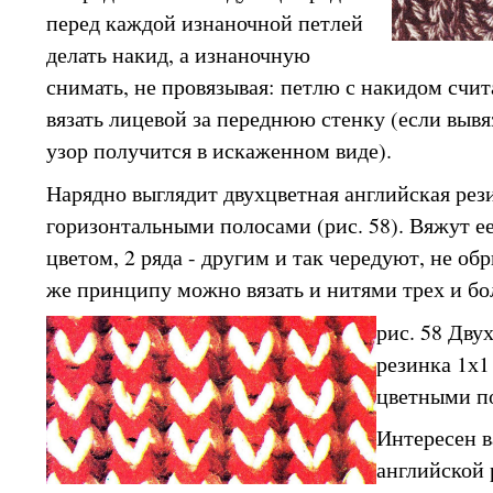
перед каждой изнаночной петлей
делать накид, а изнаночную
снимать, не провязывая: петлю с накидом счит
вязать лицевой за переднюю стенку (если вывя
узор получится в искаженном виде).
Нарядно выглядит двухцветная английская рез
горизонтальными полосами (рис. 58). Вяжут ее
цветом, 2 ряда - другим и так чередуют, не об
же принципу можно вязать и нитями трех и бол
рис. 58 Дву
резинка 1х1
цветными п
Интересен в
английской 