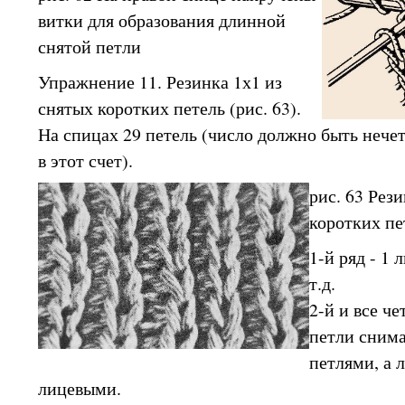
витки для образования длинной
снятой петли
Упражнение 11. Резинка 1х1 из
снятых коротких петель (рис. 63).
На спицах 29 петель (число должно быть нече
в этот счет).
рис. 63 Рез
коротких пе
1-й ряд - 1 
т.д.
2-й и все ч
петли снима
петлями, а 
лицевыми.