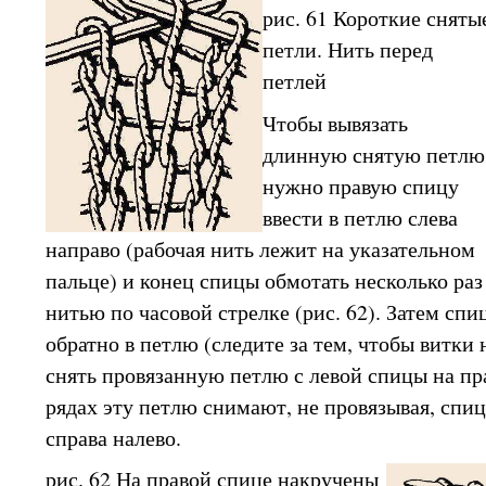
рис. 61 Короткие сняты
петли. Нить перед
петлей
Чтобы вывязать
длинную снятую петлю
нужно правую спицу
ввести в петлю слева
направо (рабочая нить лежит на указательном
пальце) и конец спицы обмотать несколько раз
нитью по часовой стрелке (рис. 62). Затем спи
обратно в петлю (следите за тем, чтобы витки 
снять провязанную петлю с левой спицы на п
рядах эту петлю снимают, не провязывая, спиц
справа налево.
рис. 62 На правой спице накручены