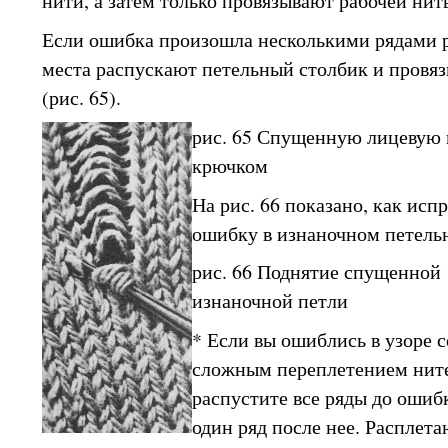
нити, а затем только провязывают рабочей нит
Если ошибка произошла несколькими рядами р
места распускают петельный столбик и провя
(рис. 65).
рис. 65 Спущенную лицевую
крючком
На рис. 66 показано, как ис
ошибку в изнаночном петель
рис. 66 Поднятие спущенной
изнаночной петли
* Если вы ошиблись в узоре с
сложным переплетением ните
распустите все ряды до ошиб
один ряд после нее. Расплета