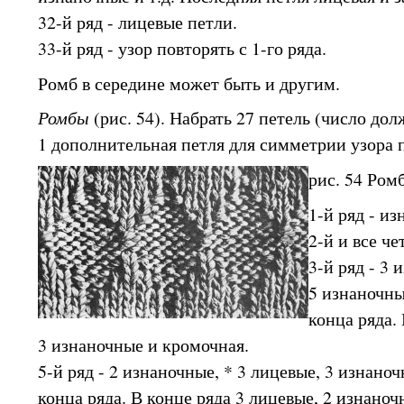
32-й ряд - лицевые петли.
33-й ряд - узор повторять с 1-го ряда.
Ромб в середине может быть и другим.
Ромбы
(рис. 54). Набрать 27 петель (число до
1 дополнительная петля для симметрии узора 
рис. 54 Ром
1-й ряд - и
2-й и все че
3-й ряд - 3 
5 изнаночны
конца ряда. 
3 изнаночные и кромочная.
5-й ряд - 2 изнаночные, * 3 лицевые, 3 изнаноч
конца ряда. В конце ряда 3 лицевые, 2 изнаноч