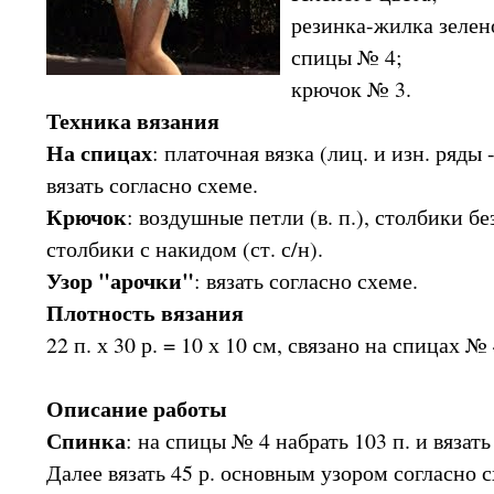
резинка-жилка зелен
спицы № 4;
крючок № 3.
Техника вязания
На спицах
: платочная вязка (лиц. и изн. ряды 
вязать согласно схеме.
Крючок
: воздушные петли (в. п.), столбики без
столбики с накидом (ст. с/н).
Узор "арочки"
: вязать согласно схеме.
Плотность вязания
22 п. х 30 р. = 10 х 10 см, связано на спицах 
Описание работы
Спинка
: на спицы № 4 набрать 103 п. и вязать
Далее вязать 45 р. основным узором согласно 