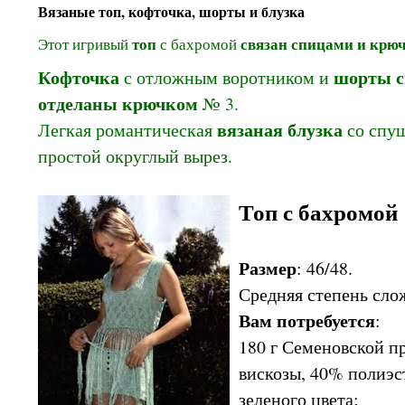
Вязаные топ, кофточка, шорты и блузка
топ
связан спицами и крю
Этот игривый
с бахромой
Кофточка
шорты с
с отложным воротником и
отделаны крючком
№ 3.
вязаная блузка
Легкая романтическая
со спу
простой округлый вырез.
Топ с бахромой
Размер
: 46/48.
Средняя степень сло
Вам потребуется
:
180 г Семеновской 
вискозы, 40% полиэст
зеленого цвета;