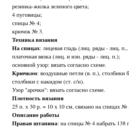
резинка-жилка зеленого цвета;
4 пуговицы;
спицы № 4;
крючок № 3.
Техника вязания
На спицах
: лицевая гладь (лиц. ряды - лиц. п., 
платочная вязка (лиц. и изн. ряды - лиц. п.);
основной узор: вязать согласно схеме.
Крючком
: воздушные петли (в. п.), столбики б
столбики с накидом (ст. с/н).
Узор "арочки": вязать согласно схеме.
Плотность вязания
25 п. х 30 р. = 10 х 10 см, связано на спицах 
Описание работы
Правая штанина
: на спицы № 4 набрать 138 п.