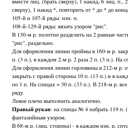
вместе лиц. (брать сверху), 1 накид, 6 лиц. п., 
сверху), 1 накид *, повторить от * до * до конц
105-й и 107-й ряды: изн. п.
108-й-129-й ряды: вязать узором "рис".
В 130-м р. полотно разделить на 2 равные части
"рис", раздельно.
Для оформления линии проймы в 160-м р. закр
п. (3 п.), в каждом 2-м р. 2 раза 2 п. (3 п.). На с
Для оформления линии горловины в 212-м р. о
закрыть с правой стороны 10 п. (13 п.) и в каждо
по 1 п. На спицах = 30 п. (33 п.). В 218-м р. в
ряду.
Левое плечо выполнить аналогично.
Правый рукав
: на спицы № 4 набрать 119 п. (1
фантазийным узором.
В 68-м р. (лиц. сторона) - в каждом изн. р. сп