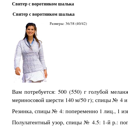
Свитер
с воротником
шалька
Свитер
с воротником
шалька
Размеры: 36/38 (40/42)
Вам потребуется:
500 (550)
г голубой мелан
мериносовой шерсти
140 м/50
г); спицы № 4 и
Резинка, спицы № 4: попеременно
1 лиц.,
1 из
Полулатентный узор, спицы № 4.5: 1-й р.: п