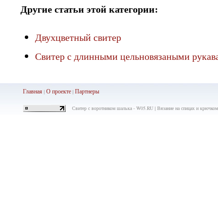
Другие статьи этой категории:
Двухцветный свитер
Свитер с длинными цельновязаными рукав
Главная
О проекте
Партнеры
|
|
Свитер с воротником шалька - W05.RU | Вязание на спицах и крючком