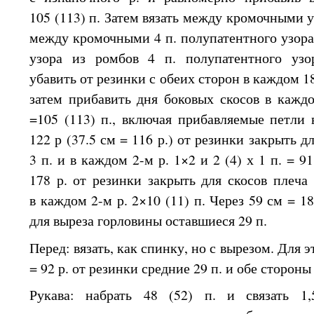
105 (113)
п. Затем вязать между кромочными 
между кромочными
4 п.
полупатентного узора
узора
из ромбов
4 п.
полупатентного узо
убавить
от резинки
с обеих
сторон
в каждом
18
затем прибавить дня боковых скосов
в кажд
=105 (113) п., включая прибавляемые петли
122 р
(37.5 см =
116 р.)
от резинки
закрыть д
3 п.
и
в каждом
2-м р. 1×2 и
2 (4)
х
1 п.
=
91
178 р.
от резинки
закрыть для скосов плеча
в каждом
2-м р. 2×10 (11) п. Через
59 см
=
18
для выреза горловины оставшиеся
29 п.
Перед: вязать, как спинку, но
с вырезом.
Для э
=
92 р.
от резинки
средние
29 п.
и обе
стороны 
Рукава: набрать
48 (52)
п.
и связать
1,5