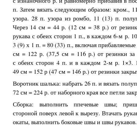
с изнаночного
р.
и равномерно
прибавив
в по
п. Затем вязать следующим образом: кром.,
1
узора.
28 п.
узора
из ромбо,
11 (13)
п. полуп
Через
14 см
=
44 р.
(12 см =
38 р.)
от резин
рукава
с обеих
сторон
1 п.,
в каждом
6-м р.
10
3 (9)
х
1 п.
=
80 (33)
п., включая прибавляемые
см =
122 р.
(37,5 см =
116 р.)
от резинки
за
с обеих
сторон
4 п.
и
в каждом
2-м р. 1×3. 
49 см
=
152 р
(47 см =
146 р.)
от резинки
закры
Воротник шалька: набрать
26 п.
и вязать
полуп
72 см
=
224 р.
от наборного
края все петли зак
Сборка: выполнить ппечевые швы; приш
стороной поверх левой
к вырезу.
Втачать рука
окаты, выполнить боковые швы
и швы
рукавов.