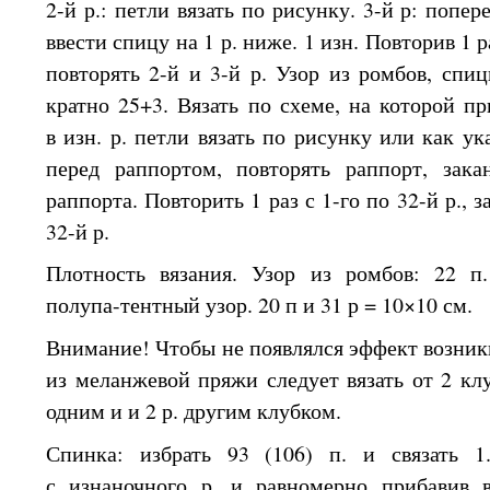
2-й р.: петли вязать по рисунку. 3-й р: попе
ввести спицу на
1 р.
ниже.
1 изн.
Повторив
1 р
повторять 2-й и 3-й
р. Узор
из ромбов,
спицы
кратно 25+3. Вязать по схеме,
на которой
при
в изн.
р. петли вязать по рисунку или как ук
перед раппортом, повторять раппорт, зака
раппорта. Повторить
1 раз
с 1-го по 32-й р., з
32-й р.
Плотность вязания.
Узор из ромбов:
22 п.
полупа-тентный
узор.
20 п
и
31 р
= 10×10 см.
Внимание! Чтобы
не появлялся
эффект возник
из меланжевой
пряжи следует вязать от
2 кл
одним и и
2 р.
другим клубком.
Спинка: избрать
93 (106)
п.
и связать
1.
с изнаночного
р.
и равномерно
прибавив