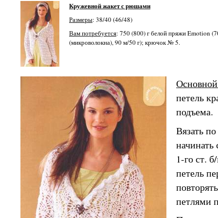
Кружевной жакет с рюшами
Размеры
: 38/40 (46/48)
Вам потребуется
: 750 (800) г белой пряжи Emotion 
(микроволокна), 90 м/50 г); крючок № 5.
Основной
петель кра
подъема.
Вязать по
начинать с
1-го ст. б
петель пе
повторять
петлями п