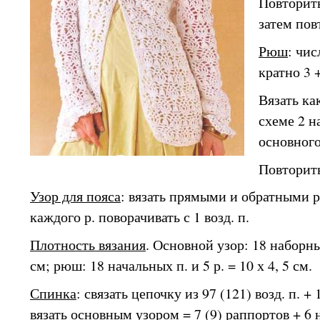
Повторить 
затем повт
Рюш
: чи
кратно 3 +
Вязать ка
схеме 2 н
основного
Повторить 
Узор для пояса
: вязать прямыми и обратными р.
каждого р. поворачивать с 1 возд. п.
Плотность вязания
. Основной узор: 18 наборных
см; рюш: 18 начальных п. и 5 р. = 10 х 4, 5 см.
Спинка
: связать цепочку из 97 (121) возд. п. + 
вязать основным узором = 7 (9) раппортов + 6