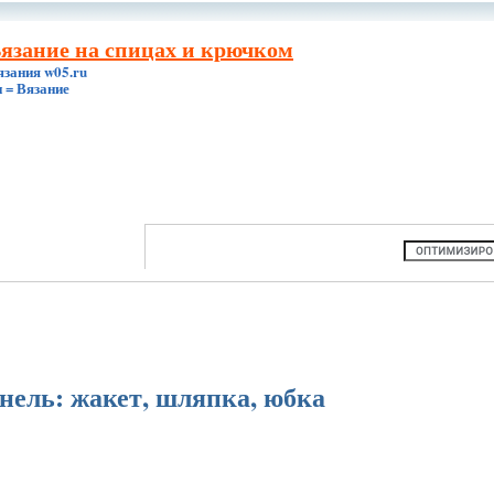
Вязание на спицах и крючком
язания w05.ru
 = Вязание
нель: жакет, шляпка, юбка