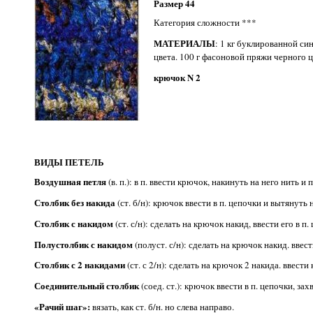
Размер 44
Категория сложности ***
МАТЕРИАЛЫ
: 1 кг буклированной с
цвета. 100 г фасоновой пряжи черного 
крючок N 2
ВИДЫ ПЕТЕЛЬ
Воздушная петля
(в. п.): в п. ввести крючок, накинуть на него нить и 
Столбик без накида
(ст. б/н): крючок ввести в п. цепочки и вытянуть 
Столбик с накидом
(ст. с/н): сделать на крючок накид, ввести его в п
Полустолбик с накидом
(полуст. с/н): сделать на крючок накид. ввес
Столбик с 2 накидами
(ст. с 2/н): сделать на крючок 2 накида. ввест
Соединительный столбик
(соед. ст.): крючок ввести в п. цепочки, зах
«Рачий шаг»:
вязать, как ст. б/н. но слева направо.