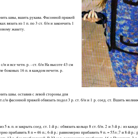
лнить швы, вшить рукава. Фасонной пряжей
ах вязать из 1 п. по 3 ст. б/н и закончить 1
товому жакету.
 с/н и все четн. р. - ст. б/н На высоте 43 см
е боковых 16 п. в каждом нечетн. р.
нить швы. оставив с левой стороны дпя
ст.с/н фасонной пряжей обвязать подол 3 р. ст. б/н и 1 р. соед. ст. Вшить мол
5 в. п. и закрыть соед. ст. 1-й р.: обвязать кольцо 8 ст. б/н. 2 и 3-й р.: из каждо
омерно прибавить 8 п = 46 п.; 6-й р.: равномерно прибавить 9 п. = 55л ;7 и 8-й р.
зать 12 р. без прибавлений. В 22-м р. равномерно прибавить 16 п Провязать 3 р. с