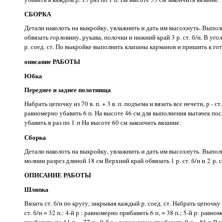
СБОРКА
Детали наколоть на выкройку, увлажнить и дать им высохнуть. Выпо
обвязать горловину, рукава, полочки и нижний край 3 р. ст. б/н. В уголк
р. соед. ст. По выкройке выполнить клапаны карманов и пришить к го
описание РАБОТЫ
Юбка
Переднее и заднее полотнища
Набрать цепочку из 70 в. п. + 3 в. п. подъема и вязать все нечетн, р - ст.
равномерно убавить 6 п. На высоте 46 см для выполнения вытачек посл
убавить в раз по 1 п На высоте 60 см закончить вязание.
Сборка
Детали наколоть на выкройку, увлажнить и дать им высохнуть. Выпол
молнии разрез длиной 18 см Верхний край обвязать 1 р. ст. б/н и 2 р. 
ОПИСАНИЕ РАБОТЫ
Шляпка
Вязать ст. б/н по кругу, закрывая каждый р. соед. ст. Набрать цепочку из 
ст. б/н = 32 п.: 4-й р : равномерно прибавить 6 п, = 38 п.; 5-й р: равн
прибавить по 11 п. = 77 п.; 9-й р.: равномерно прибавить 9 п = 86 п Вя