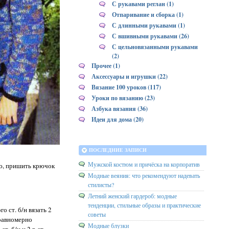
С рукавами реглан (1)
Отпаривание и сборка (1)
С длинными рукавами (1)
С вшивными рукавами (26)
С цельновязанными рукавами
(2)
Прочее (1)
Аксессуары и игрушки (22)
Вязание 100 уроков (117)
Уроки по вязанию (23)
Азбука вязания (36)
Идеи для дома (20)
ПОСЛЕДНИЕ ЗАПИСИ
Мужской костюм и причёска на корпоратив
нию, пришить крючок
Модные веяния: что рекомендуют надевать
стилисты?
Летний женский гардероб: модные
тенденции, стильные образы и практические
го ст. б/н вязать 2
советы
: равномерно
Модные блузки
т. б/н и 2 р ст.