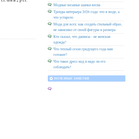
Модные вязаные шапки весна
Тренды интерьера 2026 года: что в моде, а
что устарело
Мода для всех: как создать стильный образ,
не зависимо от своей фигуры и размера
Кто сказал, что джинсы - не женская
одежда?
Что теплый сезон грядущего года нам
готовит?
Что такое дресс-код и надо ли его
соблюдать?
ПОЛЕЗНЫЕ ЗАМЕТКИ