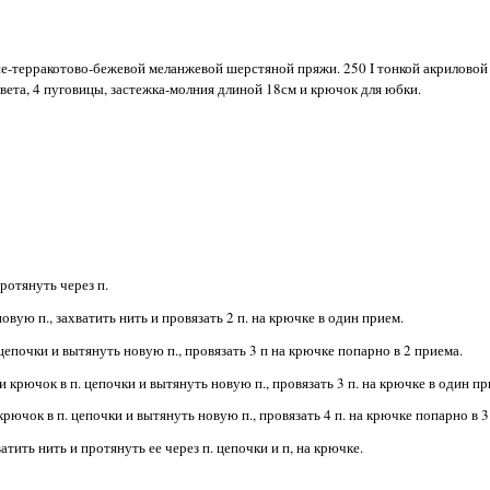
ине-терракотово-бежевой меланжевой шерстяной пряжи. 250 I тонкой акриловой
цвета, 4 пуговицы, застежка-молния длиной 18см и крючок для юбки.
протянуть через п.
новую п., захватить нить и провязать 2 п. на крючке в один прием.
. цепочки и вытянуть новую п., провязать 3 п на крючке попарно в 2 приема.
ти крючок в п. цепочки и вытянуть новую п., провязать 3 п. на крючке в один пр
и крючок в п. цепочки и вытянуть новую п., провязать 4 п. на крючке попарно в 
ватить нить и протянуть ее через п. цепочки и п, на крючке.