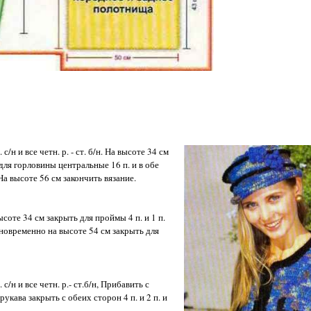
 с/н и все четн. р. - ст. б/н. На высоте 34 см
 для горловины центральные 16 п. и в обе
На высоте 56 см закончить вязание.
высоте 34 см закрыть для проймы 4 п. и 1 п.
 Одновременно на высоте 54 см закрыть для
. с/н и все четн. р.- ст.б/н, Прибавить с
рукава закрыть с обеих сторон 4 п. и 2 п. и