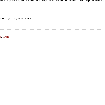
ь по 1 р.ст «рачий шаг».
и
,
Юбки