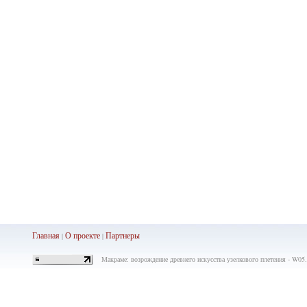
Главная
О проекте
Партнеры
|
|
Макраме: возрождение древнего искусства узелкового плетения - W05.