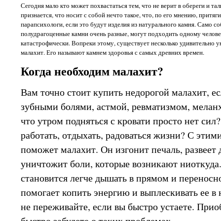
Сегодня мало кто может похвастаться тем, что не верит в обереги и т
признается, что носит с собой нечто такое, что, по его мнению, притяг
парапсихологи, если это будут изделия из натурального камня. Само с
полудрагоценные камни очень разные, могут подходить одному челове
катастрофически. Вопреки этому, существует несколько удивительно у
малахит. Его называют камнем здоровья с самых древних времен.
Когда необходим малахит?
Вам точно стоит купить недорогой малахит, ес
зубными болями, астмой, ревматизмом, меланх
что утром подняться с кровати просто нет сил
работать, отдыхать, радоваться жизни? С эти
поможет малахит. Он изгонит печаль, развеет 
уничтожит боли, которые возникают ниоткуда
становится легче дышать в прямом и переносн
помогает копить энергию и выплескивать ее в 
не переживайте, если вы быстро устаете. Прио
быстро забудете о таких проблемах.