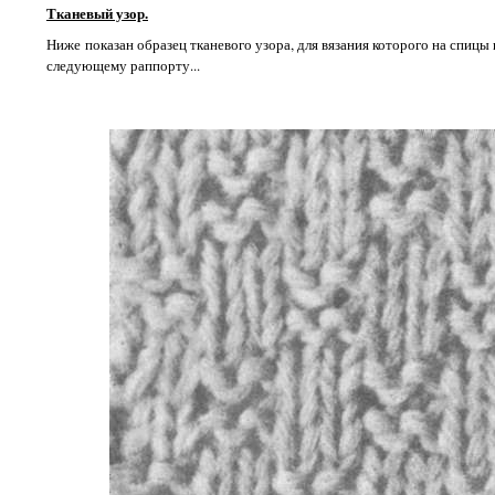
Тканевый узор.
Ниже показан образец тканевого узора, для вязания которого на спицы
следующему раппорту...