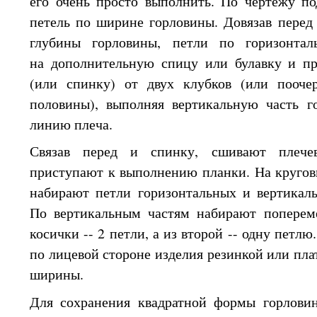
его очень просто выполнить.
По чертежу
по
петель по ширине горловины. Довязав перед
глубины горловины, петли по горизонтал
на дополнительную
спицу или булавку
и п
(или спинку)
от двух
клубков (или пооче
половины), выполняя вертикальную часть 
линию плеча.
Связав перед
и спинку,
сшивают плечев
приступают
к выполнению
планки.
На круго
набирают петли горизонтальных
и вертикал
По вертикальным
частям набирают попере
косички --
2 петли,
а
из второй
-- одну петлю.
по лицевой стороне изделия резинкой или пл
ширины.
Для сохранения квадратной формы горлов