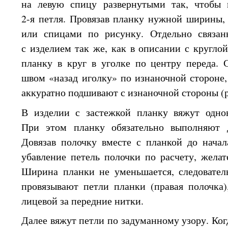
на левую
спицу развернутыми так, чтобы
2-я петля.
Провязав планку нужной ширины, 
или спицами по рисунку. Отдельно связан
с изделием
так же,
как
в описании
с круглой
планку
в круг
в уголке
по центру переда. 
швом «назад иголку» по изнаночной стороне
аккуратно подшивают
с изнаночной
стороны (ри
В изделии
с застежкой
планку вяжут одно
При этом
планку обязательно выполняют д
Довязав полочку вместе
с планкой
до начал
убавление петель полочки по расчету, жела
Ширина планки
не уменьшается,
следовател
провязывают петли планки (правая полочка
лицевой
за передние
нитки.
Далее вяжут петли по задуманному узору. Когд