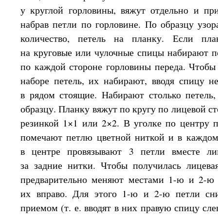
у круглой
горловины, вяжут отдельно
и пр
набрав петли по горловине.
По образцу
узор
количество, петель
на планку.
Если пла
на круговые
или чулочные спицы набирают пе
по каждой стороне горловины переда. Чтоб
наборе петель,
их набирают,
вводя спицу н
в рядом
стоящие. Набирают столько петель,
образцу. Планку вяжут
по кругу по лицевой с
резинкой 1×1 или 2×2.
В уголке
по центру п
помечают петлю цветной ниткой и
в каждо
в центре
провязывают
3 петли
вместе ли
за задние
нитки. Чтобы получилась лицев
предварительно меняют местами 1-ю и 2-ю
их вправо.
Для этого
1-ю и 2-ю петли сни
приемом
(т. е.
вводят
в них
правую спицу сле