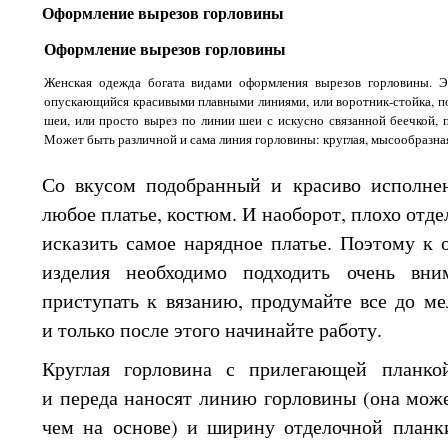
Оформление вырезов горловины
Оформление вырезов горловины
Женская одежда богата видами оформления вырезов горловины.
Э
опускающийся красивыми плавными линиями, или
воротник-стойка,
по
шеи, или просто вырез по линии шеи
с искусно
связанной беечкой, 
Может быть различной
и сама
линия горловины: круглая, мысообразная,
Со вкусом подобранный
и красиво
исполнен
любое платье, костюм.
И наоборот,
плохо отде
исказить самое нарядное платье. Поэтому
к 
изделия необходимо подходить очень вни
приступать
к вязанию,
продумайте все
до ме
и только
после этого начинайте работу.
Круглая горловина
с прилегающей
планко
и переда
наносят линию горловины (она мож
чем
на основе)
и ширину
отделочной планки