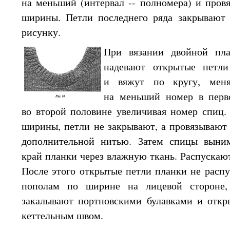
на меньший
(интервал -- полномера)
и пров
ширины. Петли последнего ряда закрывают
рисунку.
При вязании двойной п
надевают открытые петл
и вяжут
по кругу, мен
на меньший
номер
в перв
во второй
половине увеличивая номер спиц. 
ширины, петли
не закрывают,
а провязывают
дополнительной нитью. Затем спицы вын
край планки через влажную ткань. Распускаю
После этого открытые петли планки
не распу
пополам по ширине
на лицевой
стороне
закалывают портновскими булавками
и откр
кеттельным швом.