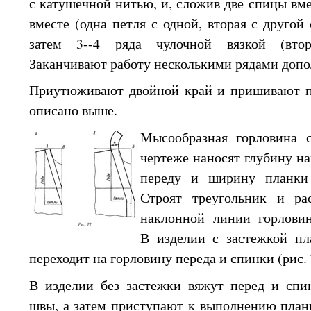
с катушечной
нитью, и, сложив две спицы вме
вместе (одна петля
с одной,
вторая
с другой
затем 3--4 ряда чулочной вязкой (втор
Заканчивают работу несколькими рядами доп
Приутюживают двойной край
и пришивают
п
описано выше.
Мысообразная горловина
чертеже наносят глубину н
переду
и ширину
планки
Строят треугольник
и ра
наклонной линии горлов
В изделии
с застежкой
пла
переходит
на горловину
переда
и спинки
(рис. 
В изделии без застежки вяжут перед
и спи
швы,
а затем
приступают
к выполнению
план