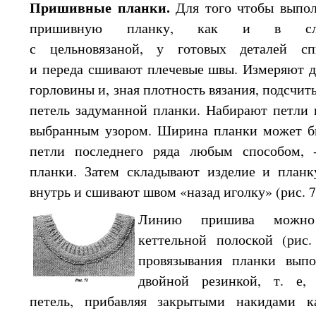
Пришивные планки.
Для того чтобы выпо
пришивную планку, как и
в сл
с цельновязаной,
у готовых
деталей сп
и переда
сшивают плечевые швы. Измеряют 
горловины и, зная плотность вязания, подсчи
петель задуманной планки. Набирают петли
выбранным узором. Ширина планки может б
петли последнего ряда любым способом, 
планки. Затем складывают изделие
и планк
внутрь
и сшивают
швом «назад иголку»
(рис. 7
Линию пришива можно
кеттельной полоской
(рис.
провязывания планки выпо
двойной резинкой, т. е, 
петель, прибавляя закрытыми накидами 