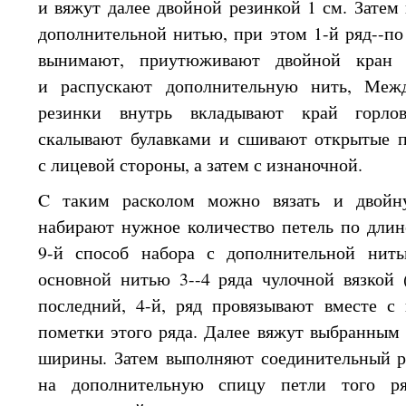
и вяжут
далее двойной резинкой
1 см. Затем
дополнительной нитью, при этом 1-й ряд--п
вынимают, приутюживают двойной кран 
и распускают
дополнительную нить, Межд
резинки внутрь вкладывают край горло
скалывают булавками
и сшивают
открытые п
с лицевой
стороны,
а затем
с изнаночной.
C таким
расколом можно вязать
и двойн
набирают нужное количество петель по длин
9-й способ набора
с дополнительной
нит
основной нитью 3--4 ряда чулочной вязкой (
последний, 4-й, ряд провязывают вместе
с 
пометки этого ряда. Далее вяжут выбранным
ширины. Затем выполняют соединительный 
на дополнительную
спицу петли того ряд