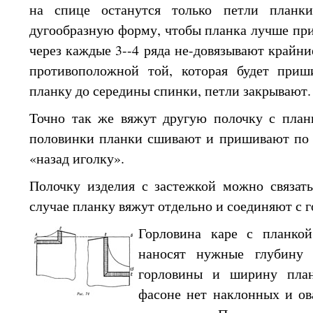
на спице
останутся только петли планк
дугообразную форму, чтобы планка лучше пр
через каждые 3--4 ряда не-довязывают крайн
противоположной той, которая будет при
планку
до середины
спинки, петли закрывают.
Точно
так же
вяжут другую полочку
с план
половинки планки сшивают
и пришивают
по 
«назад иголку».
Полочку изделия
с застежкой
можно связат
случае планку вяжут отдельно
и соединяют
с 
Горловина каре
с планкой
наносят нужные глубин
горловины
и ширину
пла
фасоне нет наклонных
и о