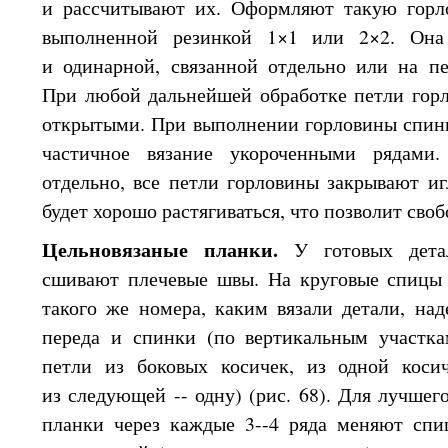
и рассчитывают
их. Оформляют такую горло
выполненной резинкой 1×1 или 2×2.
Она
и одинарной,
связанной отдельно или
на пе
При любой
дальнейшей обработке петли горл
открытыми.
При выполнении
горловины спи
частичное вязание укороченными рядами
отдельно, все петли горловины закрывают и
будет хорошо растягиваться, что позволит своб
Цельновязаные планки.
У готовых дет
сшивают плечевые швы.
На круговые
спицы 
такого же
номера, каким вязали детали, над
переда
и спинки
(по вертикальным участка
петли
из боковых
косичек,
из одной
косич
из следующей --
одну)
(рис. 68).
Для лучшег
планки через каждые 3--4 ряда меняют сп