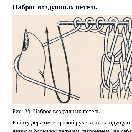
Наброс воздушных петель
Рис. 38. Наброс воздушных петель
Работу держим в правой руке, а нить, идущую 
левую и большим пальцем движением "на себя"