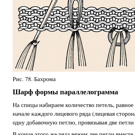
Рис. 78. Бахрома
Шарф формы параллелограмма
На спицы набираем количество петель, равное
начале каждого лицевого ряда (лицевая сторо
одну добавочную петлю, провязывая две петли
В конце этого же ряда вяжем две петли вместе