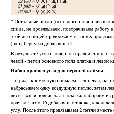
* Остальные петли (основного поля и левой ка
спице, не провязываем, поворачиваем работу н
этой же спицей продолжаем вязание. провязыв
(одну берем из добавочных).
В результате угол скошен, на правой спице оста
левой - петли основного поля платка и левой 
Набор правого угла для верхней каймы
1-й ряд - кромочную снимаем, 1 лицевая, накид
набрасываем одну воздушную петлю, затем лев
висит вся основная часть платка, набираем из
края зигзагом 16 добавочных так же, как дела
углу. После этого провязываем 2 петли вместе 