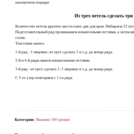
шахматном порядке
Из трех петель сделать тр
Количество петель кратное шести плюс две для края. Набираем 32 пет
Подготовительный ряд провязываем изнаночными петлями, а затем в
схеме.
Текстовая запись
1-й ряд - 3 лицевые, из трех сделать 3 и т.д. до конца ряда.
2-й и 4-й ряды вяжем изнаночными петлями.
3-й ряд - из трех сделать 3, 3 лицевые и т.д. до конца ряда.
С 5-го узор повторяем с 1-го ряда
Категории
:
Вязание 100 уроков