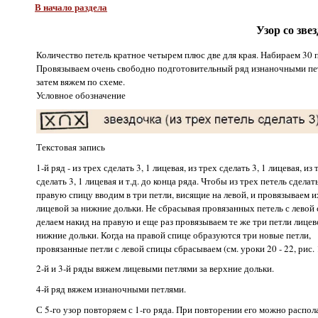
В начало раздела
Узор со зве
Количество петель кратное четырем плюс две для края. Набираем 30 п
Провязываем очень свободно подготовительный ряд изнаночными пет
затем вяжем по схеме.
Условное обозначение
Текстовая запись
1-й ряд - из трех сделать 3, 1 лицевая, из трех сделать 3, 1 лицевая, из 
сделать 3, 1 лицевая и т.д. до конца ряда. Чтобы из трех петель сделат
правую спицу вводим в три петли, висящие на левой, и провязываем и
лицевой за нижние дольки. Не сбрасывая провязанных петель с левой
делаем накид на правую и еще раз провязываем те же три петли лицев
нижние дольки. Когда на правой спице образуются три новые петли,
провязанные петли с левой спицы сбрасываем (см. уроки 20 - 22, рис. 
2-й и 3-й ряды вяжем лицевыми петлями за верхние дольки.
4-й ряд вяжем изнаночными петлями.
С 5-го узор повторяем с 1-го ряда. При повторении его можно распола