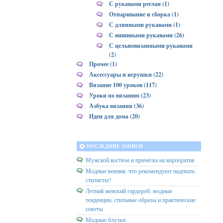
С рукавами реглан (1)
Отпаривание и сборка (1)
С длинными рукавами (1)
С вшивными рукавами (26)
С цельновязанными рукавами
(2)
Прочее (1)
Аксессуары и игрушки (22)
Вязание 100 уроков (117)
Уроки по вязанию (23)
Азбука вязания (36)
Идеи для дома (20)
ПОСЛЕДНИЕ ЗАПИСИ
Мужской костюм и причёска на корпоратив
Модные веяния: что рекомендуют надевать
стилисты?
Летний женский гардероб: модные
тенденции, стильные образы и практические
советы
Модные блузки