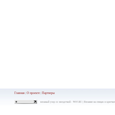
Главная
О проекте
Партнеры
|
|
вязаный узор со звездочкой - W05.RU | Вязание на спицах и крючко