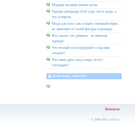
Модные вязаные шапки весна
Тренды интерьера 2026 года: что в моде, а
что устарело
Мода для всех: как создать стильный образ,
не зависимо от своей фигуры и размера
Кто сказал, что джинсы - не женская
одежда?
Что теплый сезон грядущего года нам
готовит?
Что такое дресс-код и надо ли его
соблюдать?
ПОЛЕЗНЫЕ ЗАМЕТКИ
Контакты
© 2008-2026 «
w05.ru
»