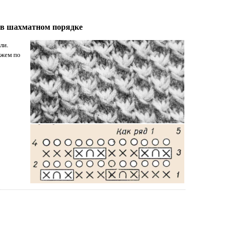
и в шахматном порядке
ли.
яжем по