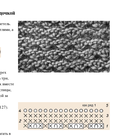
здочкой
етель.
лями, а
трех
ь три,
х вместе
 спицы,
ой за
127).
гать в