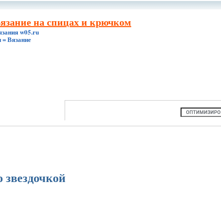
Вязание на спицах и крючком
язания w05.ru
 = Вязание
о звездочкой