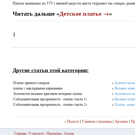
Платье вывязано из 375 г мягкой шерсти цвета терракот на спицах диам
Читать дальше «
Детское платье →
»
1
Другие статьи этой категории:
Платье прямого покроя
»
Зеленое вяза
платье с накладными карманами
»
Вязаное мини
Золотистое вязаное крючком вечернее платье
»
Золотистое в
Соблазнительная прозрачность - платье (часть 1)
»
Вязаное плат
Соблазнительная прозрачность - платье (часть 2)
»
Платье, шапо
« Пальто
|
Главная страница
|
Архивы
|
Пр
Главная
О проекте
Партнеры
Ар
хив
|
|
|