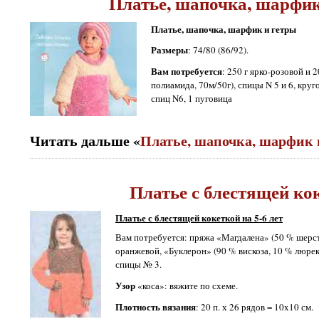
Платье, шапочка, шарфик
Платье, шапочка, шарфик и гетры
Размеры
: 74/80 (86/92).
Вам потребуется
: 250 г ярко-розовой и 
полиамида, 70м/50г), спицы N 5 и 6, кру
спиц N6, 1 пуговица
Читать дальше «
Платье, шапочка, шарфик 
Платье с блестящей ко
Платье с блестящей кокеткой на 5-6 лет
Вам потребуется: пряжа «Магдалена» (50 % шерсть,
оранжевой, «Буклерон» (90 % вискоза, 10 % люрекс
спицы № 3.
Узор
«коса»: вяжите по схеме.
Плотность вязания
: 20 п. х 26 рядов = 10x10 см.