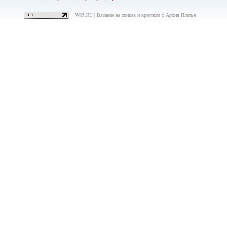
W05.RU | Вязание на спицах и крючком |: Архив Платья