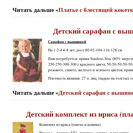
Читать дальше «
Платье с блестящей кокет
Детский сарафан с вы
Сарафан с вышивкой
На 1-2-4-6-8 лет, рост 80-92-104-116-128 см
Вам потребуется: пряжа Sandens Sisu (80% шерсть,
250-250-300-300 г красного цвета, 50-50-50-50-50
розового, синего, желтого и зеленого цветов, прям
Плотность вязания: 27 п. лиц. гладью на толстых с
Читать дальше «
Детский сарафан с вышив
Детский комплект из ириса (пл
Комплект из ириса (платье и шляпка).
Вязанье -- резинка 5Х1, лицевое, «клетка» в две нитки.