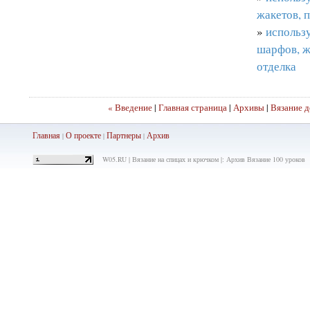
жакетов, 
»
использу
шарфов, ж
отделка
« Введение
|
Главная страница
|
Архивы
|
Вязание д
Главная
О проекте
Партнеры
Ар
хив
|
|
|
W05.RU | Вязание на спицах и крючком |: Архив Вязание 100 уроков