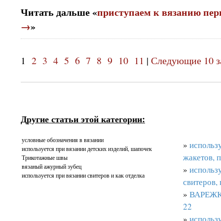
Читать дальше «
приступаем к вязанию пер
→
»
1
2
3
4
5
6
7
8
9
10
11
|
Следующие 10 з
Другие статьи этой категории:
условные обозначения в вязании
»
использу
используется при вязании детских изделий, шапочек
жакетов, п
Трикотажные швы
вязаный ажурный зубец
»
использ
используется при вязании свитеров и как отделка
свитеров, 
»
ВАРЕЖК
22
»
использу