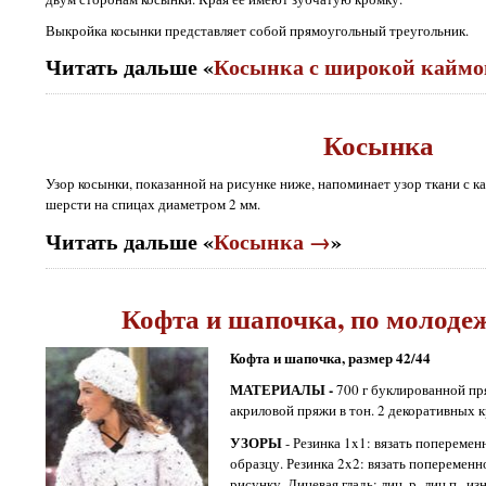
Выкройка косынки представляет собой прямоугольный треугольник.
Читать дальше «
Косынка с широкой кайм
Косынка
Узор косынки, показанной на рисунке ниже, напоминает узор ткани с к
шерсти на спицах диаметром 2 мм.
Читать дальше «
Косынка →
»
Кофта и шапочка, по молоде
Кофта и шапочка, размер 42/44
МАТЕРИАЛЫ -
700 г буклированной пря
акриловой пряжи в тон. 2 декоративных к
УЗОРЫ
- Резинка 1x1: вязать попеременно
образцу. Резинка 2x2: вязать попеременно 2
рисунку. Лицевая гладь: лиц. р.-лиц.п., изн.