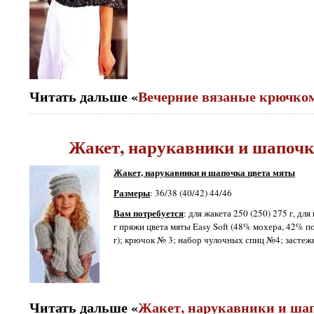
Читать дальше «
Вечерние вязаные крючко
Жакет, нарукавники и шапочк
Жакет, нарукавники и шапочка цвета мяты
Размеры
: 36/38 (40/42) 44/46
Вам потребуется
: для жакета 250 (250) 275 г, дл
г пряжи цвета мяты Easy Soft (48% мохера, 42% 
г); крючок № 3; набор чулочных спиц №4; застежк
Читать дальше «
Жакет, нарукавники и ша