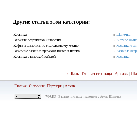
Другие статьи этой категории:
Косынка
»
Шапочка
Вязаные безрукавка и шапочка
»
В стиле Шане
Кофта и шапочка, по молодежному модно
»
Косынка с ш
Вечерние вязаные крючком пончо и шапка
»
Вязаные безр
Косынка с широкой каймой
»
Косынка
« Шаль
|
Главная страница
|
Архивы
|
Ша
Главная
О проекте
Партнеры
Ар
хив
|
|
|
W05.RU | Вязание на спицах и крючком |: Архив Шапочки