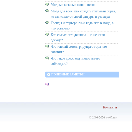
Модные вязаные шапки весна
Мода для всех: как создать стильный образ,
не зависимо от своей фигуры и размера
Тренды интерьера 2026 года: что в моде, а
что устарело
Кто сказал, что джинсы - не женская
одежда?
Что теплый сезон грядущего года нам
готовит?
Что такое дресс-код и надо ли его
соблюдать?
ПОЛЕЗНЫЕ ЗАМЕТКИ
Контакты
© 2008-2026 «
w05.ru
»