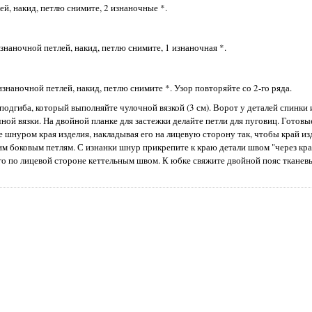
ей, накид, петлю снимите, 2 изнаночные *.
знаночной петлей, накид, петлю снимите, 1 изнаночная *.
знаночной петлей, накид, петлю снимите *. Узор повторяйте со 2-го ряда.
подгиба, который выполняйте чулочной вязкой (3 см). Ворот у деталей спинки 
ой вязки. На двойной планке для застежки делайте петли для пуговиц. Готовы
е шнуром края изделия, накладывая его на лицевую сторону так, чтобы край и
боковым петлям. С изнанки шнур прикрепите к краю детали швом "через кра
го по лицевой стороне кеттельным швом. К юбке свяжите двойной пояс тканев