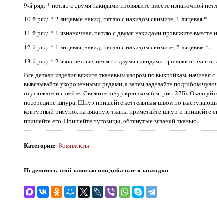
9-й ряд: * петлю с двумя накидами провяжите вместе изнаночной петл
10-й ряд: * 2 лицевые накид, петлю с накидом снимите, 1 лицевая *.
11-й ряд: * 1 изнаночная, петлю с двумя накидами провяжите вместе и
12-й ряд: * 1 лицевая, накид, петлю с накидом снимите, 2 лицевые *.
13-й ряд: * 2 изнаночные, петлю с двумя накидами провяжите вместе и
Все детали изделия вяжите тканевым узором по выкройкам, начиная с 
вывязывайте укороченными рядами, а затем заделайте подгибом чулочн
отутюжьте и сшейте. Свяжите шнур крючком (см. рис. 27Б). Окантуйт
посередине шнура. Шнур пришейте кеттельным швом по выступающим 
контурный рисунок на вязаную ткань, приметайте шнур и пришейте е
пришейте его. Пришейте пуговицы, обтянутые вязаной тканью.
Категории
:
Комплекты
Поделитесь этой записью или добавьте в закладки