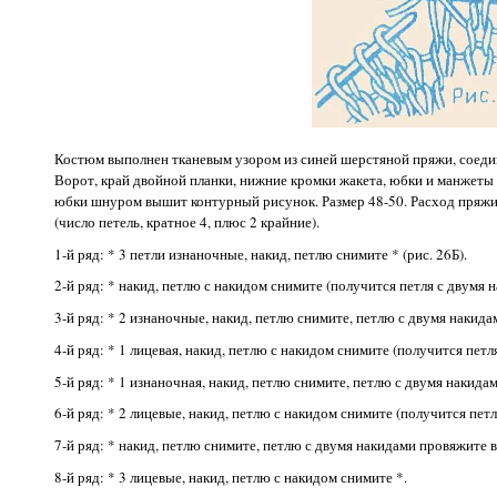
Костюм выполнен тканевым узором из синей шерстяной пряжи, соединен
Ворот, край двойной планки, нижние кромки жакета, юбки и манжеты
юбки шнуром вышит контурный рисунок. Размер 48-50. Расход пряжи 8
(число петель, кратное 4, плюс 2 крайние).
1-й ряд: * 3 петли изнаночные, накид, петлю снимите * (рис. 26Б).
2-й ряд: * накид, петлю с накидом снимите (получится петля с двумя н
3-й ряд: * 2 изнаночные, накид, петлю снимите, петлю с двумя накид
4-й ряд: * 1 лицевая, накид, петлю с накидом снимите (получится петл
5-й ряд: * 1 изнаночная, накид, петлю снимите, петлю с двумя накида
6-й ряд: * 2 лицевые, накид, петлю с накидом снимите (получится петл
7-й ряд: * накид, петлю снимите, петлю с двумя накидами провяжите 
8-й ряд: * 3 лицевые, накид, петлю с накидом снимите *.