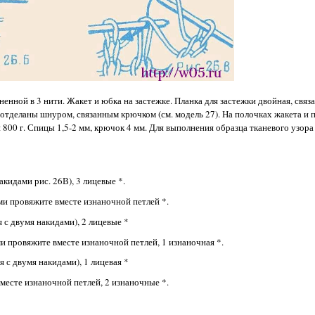
ной в 3 нити. Жакет и юбка на застежке. Планка для застежки двойная, связа
 отделаны шнуром, связанным крючком (см. модель 27). На полочках жакета и
00 г. Спицы 1,5-2 мм, крючок 4 мм. Для выполнения образца тканевого узора
акидами рис. 26В), 3 лицевые *.
ами провяжите вместе изнаночной петлей *.
я с двумя накидами), 2 лицевые *
ми провяжите вместе изнаночной петлей, 1 изнаночная *.
я с двумя накидами), 1 лицевая *
вместе изнаночной петлей, 2 изнаночные *.