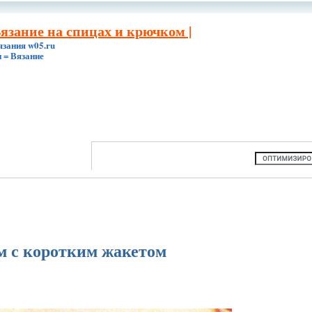
Вязание на спицах и крючком |
язания w05.ru
 = Вязание
м с коротким жакетом