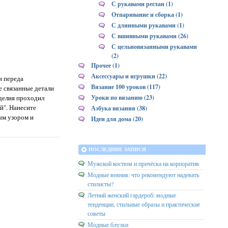
С рукавами реглан (1)
Отпаривание и сборка (1)
С длинными рукавами (1)
С вшивными рукавами (26)
С цельновязанными рукавами
(2)
Прочее (1)
Аксессуары и игрушки (22)
и переда
Вязание 100 уроков (117)
е связанные детали
Уроки по вязанию (23)
зделия проходил
й". Нанесите
Азбука вязания (38)
ым узором и
Идеи для дома (20)
ПОСЛЕДНИЕ ЗАПИСИ
Мужской костюм и причёска на корпоратив
Модные веяния: что рекомендуют надевать
стилисты?
Летний женский гардероб: модные
тенденции, стильные образы и практические
советы
Модные блузки