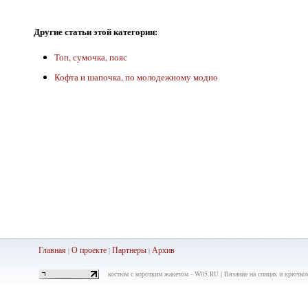
Другие статьи этой категории:
Топ, сумочка, пояс
Кофта и шапочка, по молодежному модно
Главная
О проекте
Партнеры
Ар
хив
|
|
|
костюм с коротким жакетом - W05.RU | Вязание на спицах и крючком