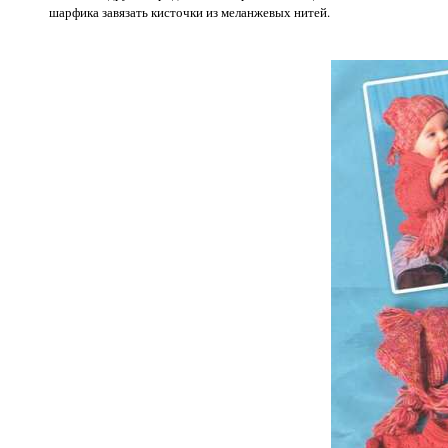
шарфика завязать кисточки из меланжевых нитей.