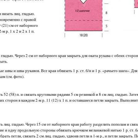
 вязать лиц. гладью.
дновременно с правой
9 (21) см от наборного
 р. 1 х 2 и 2 х 1 п.
 гладью. Через 2 см от наборного края закрыть для оката рукава с обеих сторон 
рыть.
 швы и швы рукавов. Все края обвязать 1 р. ст. б/н и 1 р. «рачьего шага». Дл
ам (см. фото).
 52 (58) п. и связать круговыми рядами 5 см резинкой и 8 см лиц. гладью. Зат
их сторон в каждом 2-м р. 11 (12) х 1 п. и оставшиеся петли закрыть. Выполни
ть лиц. гладью. Через 15 см от наборного края работу разделить пополам и связа
ткие и одну продольную стороны обвязать крючком меланжевой нитью 1 р. ст. б/
ть петли, связать 2 см лиц. гладью, удвоив петли в 1-м р., и петли закрыть. 