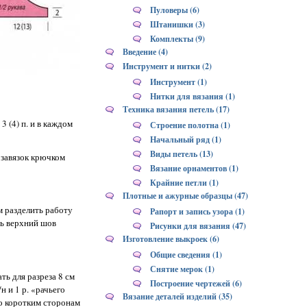
Пуловеры (6)
Штанишки (3)
Комплекты (9)
Введение (4)
Инструмент и нитки (2)
Инструмент (1)
Нитки для вязания (1)
Техника вязания петель (17)
3 (4) п. и в каждом
Строение полотна (1)
Начальный ряд (1)
Виды петель (13)
я завязок крючком
Вязание орнаментов (1)
Крайние петли (1)
Плотные и ажурные образцы (47)
ем разделить работу
Рапорт и запись узора (1)
ть верхний шов
Рисунки для вязания (47)
Изготовление выкроек (6)
Общие сведения (1)
Снятие мерок (1)
ть для разреза 8 см
Построение чертежей (6)
н и 1 р. «рачьего
Вязание деталей изделий (35)
По коротким сторонам