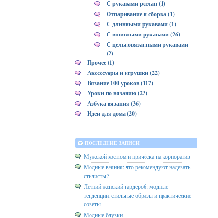
С рукавами реглан (1)
Отпаривание и сборка (1)
С длинными рукавами (1)
С вшивными рукавами (26)
С цельновязанными рукавами
(2)
Прочее (1)
Аксессуары и игрушки (22)
Вязание 100 уроков (117)
Уроки по вязанию (23)
Азбука вязания (36)
Идеи для дома (20)
ПОСЛЕДНИЕ ЗАПИСИ
Мужской костюм и причёска на корпоратив
Модные веяния: что рекомендуют надевать
стилисты?
Летний женский гардероб: модные
тенденции, стильные образы и практические
советы
Модные блузки