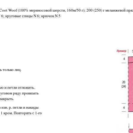
 Coot Woof (100% мериносовой шерсти, 160м/50 г); 200 (250) г меланжевой пр
N 6; круговые спицы N 6; крючок N 5
ть только лиц.
дью и петли отложить.
руговом ряду провязать
 закрыть.
в изн. р. петли и накиды
 1 кром. Повторять с 1-го