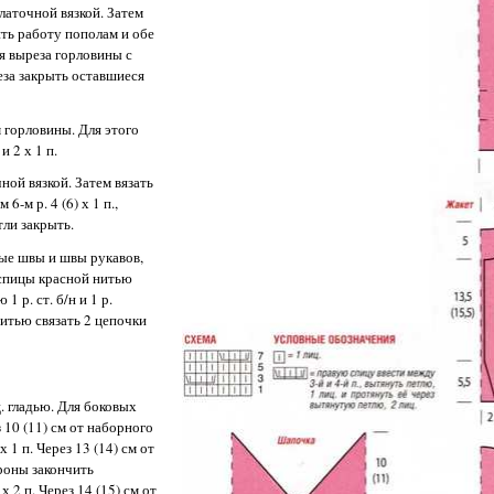
платочной вязкой. Затем
лить работу пополам и обе
ля выреза горловины с
зреза закрыть оставшиеся
ом горловины. Для этого
и 2 х 1 п.
чной вязкой. Затем вязать
-м р. 4 (6) х 1 п.,
тли закрыть.
ые швы и швы рукавов,
 спицы красной нитью
1 р. ст. б/н и 1 р.
нитью связать 2 цепочки
. гладью. Для боковых
з 10 (11) см от наборного
х 1 п. Через 13 (14) см от
ороны закончить
х 2 п. Через 14 (15) см от