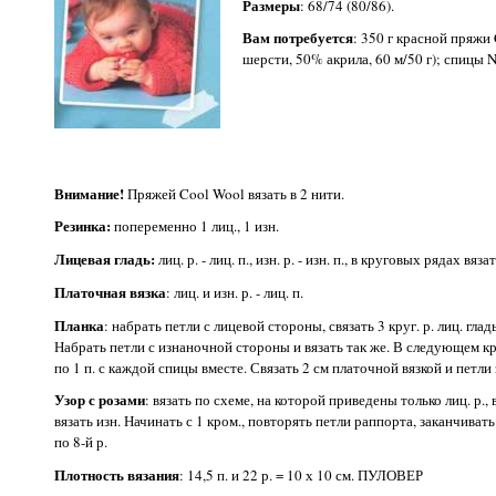
Размеры
: 68/74 (80/86).
Вам потребуется
: 350 г красной пряжи
шерсти, 50% акрила, 60 м/50 г); спицы 
Внимание!
Пряжей Cool Wool вязать в 2 нити.
Резинка:
попеременно 1 лиц., 1 изн.
Лицевая гладь:
лиц. р. - лиц. п., изн. р. - изн. п., в круговых рядах вяза
Платочная вязка
: лиц. и изн. р. - лиц. п.
Планка
: набрать петли с лицевой стороны, связать 3 круг. р. лиц. гла
Набрать петли с изнаночной стороны и вязать так же. В следующем к
по 1 п. с каждой спицы вместе. Связать 2 см платочной вязкой и петли
Узор с розами
: вязать по схеме, на которой приведены только лиц. р., 
вязать изн. Начинать с 1 кром., повторять петли раппорта, заканчивать
по 8-й р.
Плотность вязания
: 14,5 п. и 22 р. = 10 х 10 см. ПУЛОВЕР