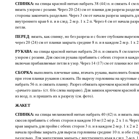
СПИНКА:
на спицы красной нитью набрать 38 (44) п. и связать 4 см 
вязать узором с розами. Через 20 (24) см от планки для разреза разде
стороны закончить раздельно. Через 3 см от начала разреза закрыть д
внутреннего края 6 п. и в след. 2-м р. 1 х 2 п. Через 4 см от начала ра
петли.
ПЕРЕД
: вязать, как спинку, но без разреза и с более глубоким вырез
через 20 (24) см от планки закрыть средние 8 п. и в каждом 2-м р. 1 х 2 
РУКАВА
: на спицы красной нитью набрать 26 п. и связать 8 см плато
узором с розами. Для скосов рукава прибавить с обеих сторон в каждом 6
включая прибавляемые петли в узор. Через 14 (17) см от планки все пе
СБОРКА:
выполнить плечевые швы, втачать рукава, выполнить боков
при этом планки рукавов сложить. По вырезу горловины на круговые
набрать 56 п. и связать планку. Разрез обвязать крючком красной нитью 
«рачьего шага» (ст. б/н слева направо). Для завязок крючком красной 
из возд. п. и пришить их к разрезу (см. фото).
ЖАКЕТ
СПИНКА:
на спицы меланжевой нитью набрать 40 (42) п. и вязать лиц
скосов прибавить с обеих сторон в каждом 10-м (12-м) р. 2 х 1 п. Чере
края закрыть для пройм с обеих сторон 3 п. и в каждом 2-м р. 1 х 2 и 2 
начала проймы закрыть для выреза горловины средние 10 п. и обе ст
раздельно. Для закругления закрыть с внутреннего края в след. 2-м р. 1 