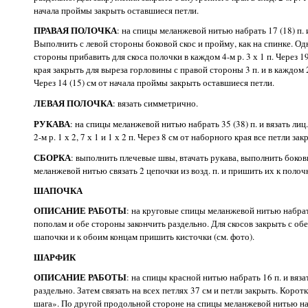
начала проймы закрыть оставшиеся петли.
ПРАВАЯ ПОЛОЧКА
: на спицы меланжевой нитью набрать 17 (18) п. и
Выполнить с левой стороны боковой скос и пройму, как на спинке. О
стороны прибавить для скоса полочки в каждом 4-м р. 3 х 1 п. Через 1
края закрыть для выреза горловины с правой стороны 3 п. и в каждом 2-м
Через 14 (15) см от начала проймы закрыть оставшиеся петли.
ЛЕВАЯ ПОЛОЧКА
: вязать симметрично.
РУКАВА
: на спицы меланжевой нитью набрать 35 (38) п. и вязать лиц.
2-м р. 1 х 2, 7 х 1 и 1 х 2 п. Через 8 см от наборного края все петли зак
СБОРКА
: выполнить плечевые швы, втачать рукава, выполнить боковые
меланжевой нитью связать 2 цепочки из возд. п. и пришить их к полочк
ШАПОЧКА
ОПИСАНИЕ РАБОТЫ
: на круговые спицы меланжевой нитью набрать
пополам и обе стороны закончить раздельно. Для скосов закрыть с обе
шапочки и к обоим концам пришить кисточки (см. фото).
ШАРФИК
ОПИСАНИЕ РАБОТЫ
: на спицы красной нитью набрать 16 п. и вяза
раздельно. Затем связать на всех петлях 37 см и петли закрыть. Коро
шага». По другой продольной стороне на спицы меланжевой нитью набра