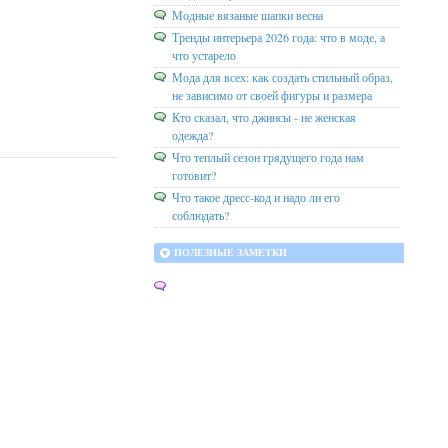
Модные вязаные шапки весна
Тренды интерьера 2026 года: что в моде, а
что устарело
Мода для всех: как создать стильный образ,
не зависимо от своей фигуры и размера
Кто сказал, что джинсы - не женская
одежда?
Что теплый сезон грядущего года нам
готовит?
Что такое дресс-код и надо ли его
соблюдать?
ПОЛЕЗНЫЕ ЗАМЕТКИ