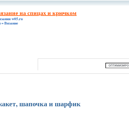
Вязание на спицах и крючком
язания w05.ru
 = Вязание
жакет, шапочка и шарфик