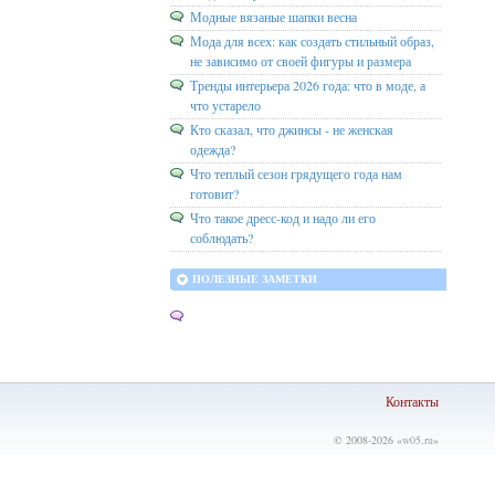
Модные вязаные шапки весна
Мода для всех: как создать стильный образ,
не зависимо от своей фигуры и размера
Тренды интерьера 2026 года: что в моде, а
что устарело
Кто сказал, что джинсы - не женская
одежда?
Что теплый сезон грядущего года нам
готовит?
Что такое дресс-код и надо ли его
соблюдать?
ПОЛЕЗНЫЕ ЗАМЕТКИ
Контакты
© 2008-2026 «
w05.ru
»