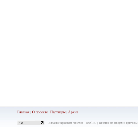
Главная
О проекте
Партнеры
Ар
хив
|
|
|
Вязаные крючком пинетки - W05.RU | Вязание на спицах и крючком 