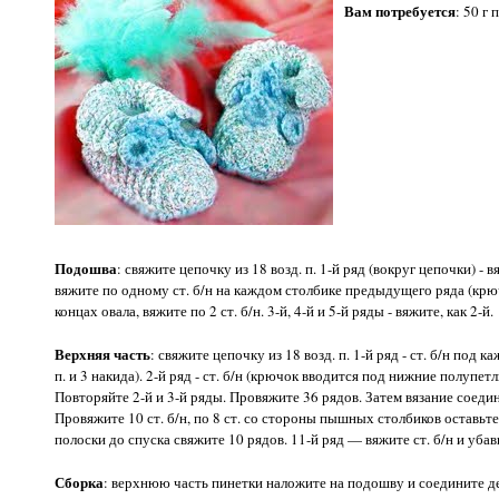
Вам потребуется
: 50 г
Подошва
: свяжите цепочку из 18 возд. п. 1-й ряд (вокруг цепочки) - 
вяжите по одному ст. б/н на каждом столбике предыдущего ряда (кр
концах овала, вяжите по 2 ст. б/н. 3-й, 4-й и 5-й ряды - вяжите, как 2-й.
Верхняя часть
: свяжите цепочку из 18 возд. п. 1-й ряд - ст. б/н по
п. и 3 накида). 2-й ряд - ст. б/н (крючок вводится под нижние полупет
Повторяйте 2-й и 3-й ряды. Провяжите 36 рядов. Затем вязание соеди
Провяжите 10 ст. б/н, по 8 ст. со стороны пышных столбиков оставьт
полоски до спуска свяжите 10 рядов. 11-й ряд — вяжите ст. б/н и убав
Сборка
: верхнюю часть пинетки наложите на подошву и соедините дет