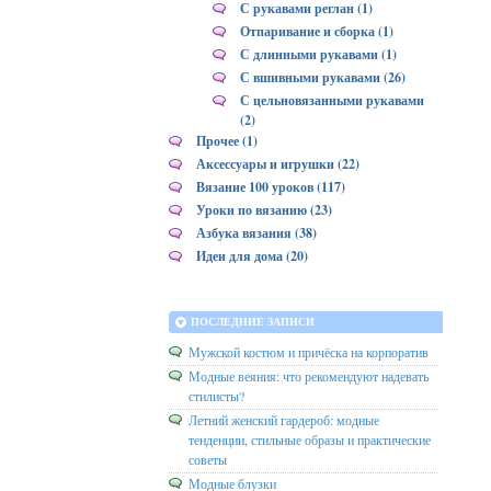
С рукавами реглан (1)
Отпаривание и сборка (1)
С длинными рукавами (1)
С вшивными рукавами (26)
С цельновязанными рукавами
(2)
Прочее (1)
Аксессуары и игрушки (22)
Вязание 100 уроков (117)
Уроки по вязанию (23)
Азбука вязания (38)
Идеи для дома (20)
ПОСЛЕДНИЕ ЗАПИСИ
Мужской костюм и причёска на корпоратив
Модные веяния: что рекомендуют надевать
стилисты?
Летний женский гардероб: модные
тенденции, стильные образы и практические
советы
Модные блузки