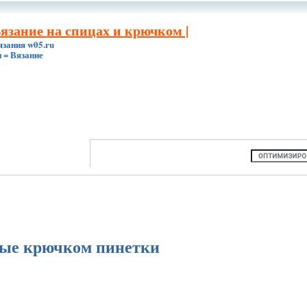
Вязание на спицах и крючком |
язания w05.ru
 = Вязание
ые крючком пинетки