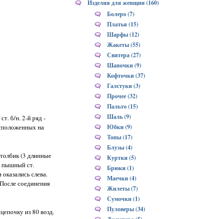
Изделия для женщин (160)
Болеро (7)
Платья (15)
Шарфы (12)
Жакеты (55)
Свитера (27)
Шапочки (9)
Кофточки (37)
Галстуки (3)
Прочее (32)
Пальто (15)
Шаль (9)
т. б/н. 2-й ряд -
Юбки (9)
асположенных на
Топы (17)
Блузы (4)
столбик (3 длинные
Куртки (5)
те пышный ст.
Брюки (1)
 оказались слева.
Маечки (4)
 После соединения
Жилеты (7)
Сумочки (1)
Пуловеры (34)
цепочку из 80 возд.