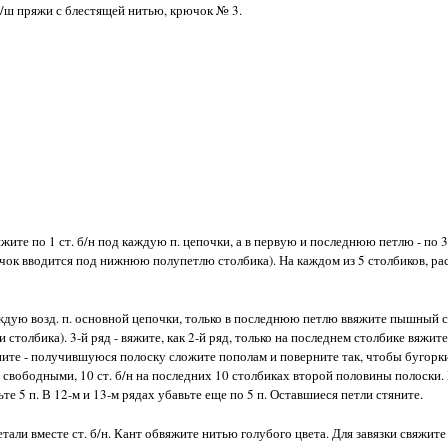
 п/ш пряжи с блестящей нитью, крючок № 3.
вяжите по 1 ст. б/н под каждую п. цепочки, а в первую и последнюю петлю - по 3 с
ючок вводится под нижнюю полупетлю столбика). На каждом из 5 столбиков, р
д каждую возд. п. основной цепочки, только в последнюю петлю ввяжите пышный 
ли столбика). 3-й ряд - вяжите, как 2-й ряд, только на последнем столбике вяжи
ните - получившуюся полоску сложите пополам и поверните так, чтобы бугорки
е свободными, 10 ст. б/н на последних 10 столбиках второй половины полоски.
ьте 5 п. В 12-м и 13-м рядах убавьте еще по 5 п. Оставшиеся петли стяните.
али вместе ст. б/н. Кант обвяжите нитью голубого цвета. Для завязки свяжите 