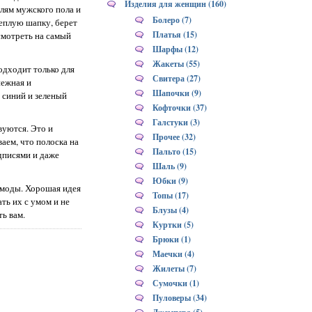
Изделия для женщин (160)
елям мужского пола и
Болеро (7)
 теплую шапку, берет
Платья (15)
смотреть на самый
Шарфы (12)
Жакеты (55)
одходит только для
Свитера (27)
нежная и
Шапочки (9)
 синий и зеленый
Кофточки (37)
Галстуки (3)
вуются. Это и
Прочее (32)
ваем, что полоска на
Пальто (15)
адписями и даже
Шаль (9)
Юбки (9)
з моды. Хорошая идея
Топы (17)
ть их с умом и не
Блузы (4)
ть вам.
Куртки (5)
Брюки (1)
Маечки (4)
Жилеты (7)
Сумочки (1)
Пуловеры (34)