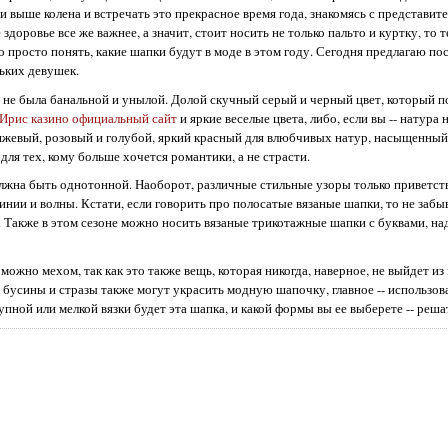
 выше колена и встречать это прекрасное время года, знакомясь с представит
здоровье все же важнее, а значит, стоит носить не только пальто и куртку, то
о просто понять, какие шапки будут в моде в этом году. Сегодня предлагаю по
ьких девушек.
а не была банальной и унылой. Долой скучный серый и черный цвет, который п
Ирис казино официальный сайт
и яркие веселые цвета, либо, если вы -- натура 
нжевый, розовый и голубой, яркий красный для влюбчивых натур, насыщенный
ля тех, кому больше хочется романтики, а не страсти.
должна быть однотонной. Наоборот, различные стильные узоры только приветст
линии и волны. Кстати, если говорить про полосатые вязаные шапки, то не забы
а. Также в этом сезоне можно носить вязаные трикотажные шапки с буквами, н
можно мехом, так как это также вещь, которая никогда, наверное, не выйдет и
е бусины и стразы также могут украсить модную шапочку, главное -- использова
пной или мелкой вязки будет эта шапка, и какой формы вы ее выберете -- реша