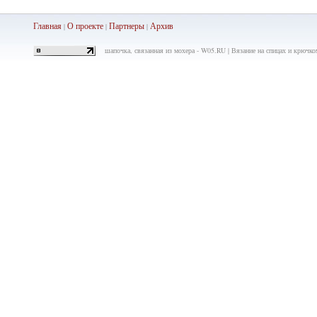
Главная
О проекте
Партнеры
Ар
хив
|
|
|
шапочка, связанная из мохера - W05.RU | Вязание на спицах и крючком