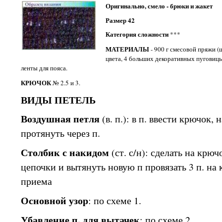
Оригинально, смело - брюки и жакет
Размер 42
Категория сложности
***
МАТЕРИАЛЫ
- 900 г смесовой пряжи (
цвета, 4 больших декоративных пуговицы
ленты для пояса.
КРЮЧОК
№ 2.5 и 3.
ВИДЫ ПЕТЕЛЬ
Воздушная петля
(в. п.): в п. ввести крючок,
протянуть через п.
Столбик с накидом
(ст. с/н): сделать на крюч
цепочки и вытянуть новую п провязать 3 п. на
приема
Основной узор
: по схеме 1.
Убавление п. для вытачек
: по схеме 2.