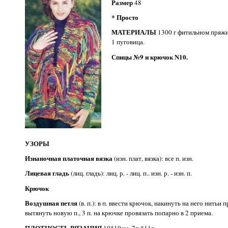
Размер
48
* Просто
МАТЕРИАЛЫ
1300 г фитильном пряжи 
1 пуговица.
Спицы №9 и крючок N10.
УЗОРЫ
Изнаночная платочная вязка
(изн. плат, вязка): все п. изн.
Лицевая гладь
(лиц. гладь): лиц. р. - лиц. п.. изн. р. - изн. п.
Крючок
Воздушная петля
(в. п.): в п. ввести крючок, накинуть на него нитьи 
вытянуть новую п., 3 п. на крючке провязать попарно в 2 приема.
ПЛОТНОСТЬ ВЯЗАНИЯ
10*10см=7п.*11р.