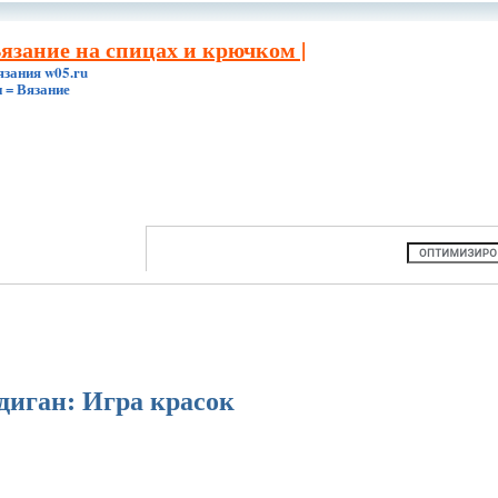
Вязание на спицах и крючком |
язания w05.ru
 = Вязание
диган: Игра красок