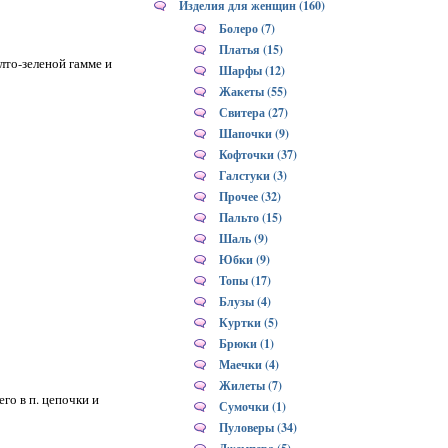
Изделия для женщин (160)
Болеро (7)
Платья (15)
лто-зеленой гамме и
Шарфы (12)
Жакеты (55)
Свитера (27)
Шапочки (9)
Кофточки (37)
Галстуки (3)
Прочее (32)
Пальто (15)
Шаль (9)
Юбки (9)
Топы (17)
Блузы (4)
Куртки (5)
Брюки (1)
Маечки (4)
Жилеты (7)
его в п. цепочки и
Сумочки (1)
Пуловеры (34)