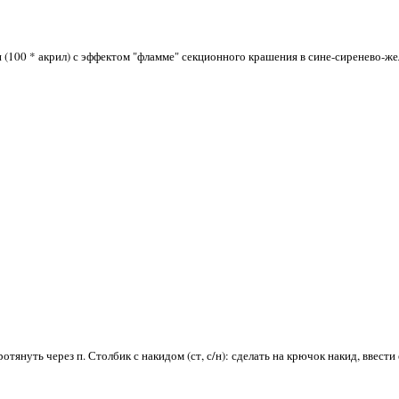
(100 * акрил) с эффектом "фламме" секционного крашения в сине-сиренево-же
протянуть через п. Столбик с накидом (ст, с/н): сделать на крючок накид, ввести 