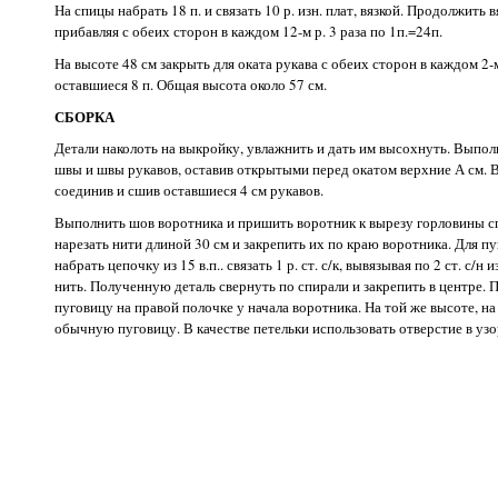
На спицы набрать 18 п. и связать 10 р. изн. плат, вязкой. Продолжить в
прибавляя с обеих сторон в каждом 12-м р. 3 раза по 1п.=24п.
На высоте 48 см закрыть для оката рукава с обеих сторон в каждом 2-м 
оставшиеся 8 п. Общая высота около 57 см.
СБОРКА
Детали наколоть на выкройку, увлажнить и дать им высохнуть. Выпол
швы и швы рукавов, оставив открытыми перед окатом верхние А см. 
соединив и сшив оставшиеся 4 см рукавов.
Выполнить шов воротника и пришить воротник к вырезу горловины с
нарезать нити длиной 30 см и закрепить их по краю воротника. Для 
набрать цепочку из 15 в.п.. связать 1 р. ст. с/к, вывязывая по 2 ст. с/н из
нить. Полученную деталь свернуть по спирали и закрепить в центре.
пуговицу на правой полочке у начала воротника. На той же высоте, н
обычную пуговицу. В качестве петельки использовать отверстие в узо