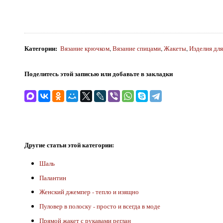
Категории
:
Вязание крючком
,
Вязание спицами
,
Жакеты
,
Изделия дл
Поделитесь этой записью или добавьте в закладки
Другие статьи этой категории:
Шаль
Палантин
Женский джемпер - тепло и изящно
Пуловер в полоску - просто и всегда в моде
Прямой жакет с рукавами реглан