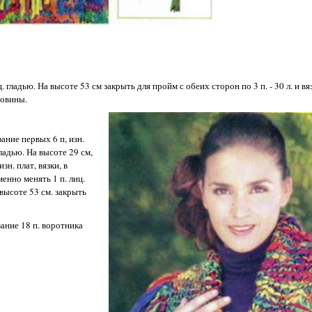
ц. гладью. На высоте 53 см закрыть для пройм с обеих сторон по 3 п. - 30 л. и вя
ловины.
зание первых 6 п, изн.
гладью. На высоте 29 см,
н. плат, вязки, в
менно менять 1 п. лиц.
а высоте 53 см. закрыть
зание 18 п. воротника