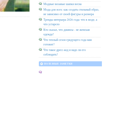
Модные вязаные шапки весна
Мода для всех: как создать стильный образ,
не зависимо от своей фигуры и размера
Тренды интерьера 2026 года: что в моде, а
что устарело
Кто сказал, что джинсы - не женская
одежда?
Что теплый сезон грядущего года нам
готовит?
Что такое дресс-код и надо ли его
соблюдать?
ПОЛЕЗНЫЕ ЗАМЕТКИ