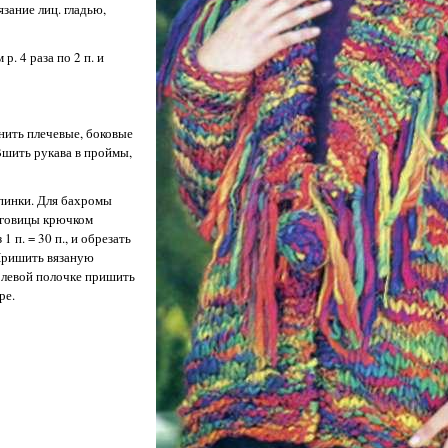
язание лиц. гладью,
р. 4 раза по 2 п. и
нить плечевые, боковые
Вшить рукава в проймы,
пинки. Для бахромы
пуговицы крючком
 1 п. = 30 п., и обрезать
 Пришить вязаную
а левой полочке пришить
ре.