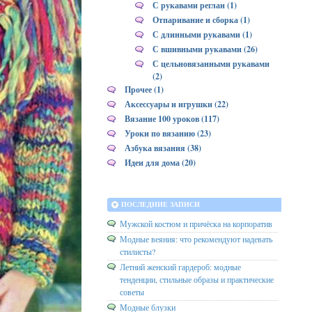
С рукавами реглан (1)
Отпаривание и сборка (1)
С длинными рукавами (1)
С вшивными рукавами (26)
С цельновязанными рукавами
(2)
Прочее (1)
Аксессуары и игрушки (22)
Вязание 100 уроков (117)
Уроки по вязанию (23)
Азбука вязания (38)
Идеи для дома (20)
ПОСЛЕДНИЕ ЗАПИСИ
Мужской костюм и причёска на корпоратив
Модные веяния: что рекомендуют надевать
стилисты?
Летний женский гардероб: модные
тенденции, стильные образы и практические
советы
Модные блузки