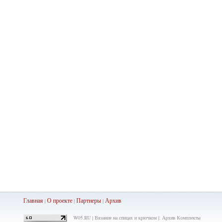
Главная
О проекте
Партнеры
Ар
хив
|
|
|
W05.RU | Вязание на спицах и крючком |: Архив Комплекты