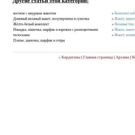
Другие статьи этой категории:
костюм с ажурным жакетом
»
Комплект юбк
Длинный вязаный жакет, полуперчатки и сумочка
»
Жакет, шапоч
Жёлто-белый комплект
»
Вязаные топ,
Накидка, шапочка, шарфик и варежки с разноцветными
»
Жакет, шапоч
полосками
»
Жакет, штан
Платье, шапочка, шарфик и гетры
« Кардиганы
|
Главная страница
|
Архивы
|
К