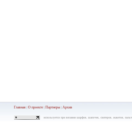
Главная
О проекте
Партнеры
Ар
хив
|
|
|
используется при вязании шарфов, шапочек, свитеров, жакетов, пальто