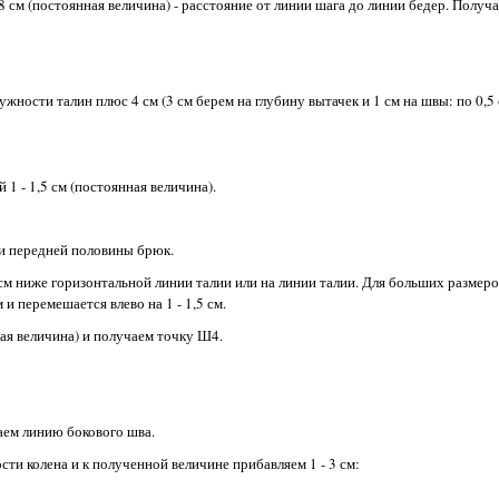
 см (постоянная величина) - расстояние от линии шага до линии бедер. Получа
жности талин плюс 4 см (3 см берем на глубину вытачек и 1 см на швы: по 0,5
1 - 1,5 см (постоянная величина).
ии передней половины брюк.
 см ниже горизонтальной линии талии или на линии талии. Для больших размеров
 и перемешается влево на 1 - 1,5 см.
ная величина) и получаем точку Ш4.
аем линию бокового шва.
сти колена и к полученной величине прибавляем 1 - 3 см: