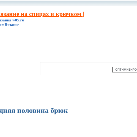
Вязание на спицах и крючком |
язания w05.ru
 = Вязание
дняя половина брюк