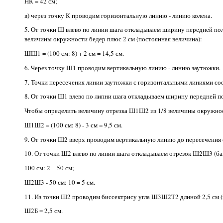
НК = 42 см;
в) через точку К проводим горизонтальную линию - линию колена.
5. От точки Ш влево по линии шага откладываем ширину передней п
величины окружности бедер плюс 2 см (постоянная величина):
ШШ1 = (100 см: 8) + 2 см = 14,5 см.
6. Через точку Ш1 проводим вертикальную линию - линию заутюжки.
7. Точки пересечения линии заутюжки с горизонтальными линиями соо
8. От точки Ш1 влево по липни шага откладываем ширину передней п
Чтобы определить величину отрезка Ш1Ш2 из 1/8 величины окружност
Ш1Ш2 = (100 см: 8) - 3 см = 9,5 см.
9. От точки Ш2 вверх проводим вертикальную линию до пересечения е
10. От точки Ш2 влево по линии шага откладываем отрезок Ш2Ш3 (бан
100 см: 2 = 50 см;
Ш2Ш3 - 50 см: 10 = 5 см.
11. Из точки Ш2 проводим биссектрису угла Ш3Ш2Т2 длиной 2,5 см (
Ш2Б = 2,5 см.