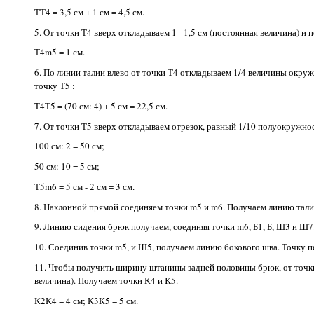
ТТ4 = 3,5 см + 1 см = 4,5 см.
5. От точки Т4 вверх откладываем 1 - 1,5 см (постоянная величина) и 
Т4m5 = 1 см.
6. По линии талии влево от точки Т4 откладываем 1/4 величины окружн
точку Т5 :
T4Т5 = (70 см: 4) + 5 см = 22,5 см.
7. От точки Т5 вверх откладываем отрезок, равный 1/10 полуокружност
100 см: 2 = 50 см;
50 см: 10 = 5 см;
Т5m6 = 5 см - 2 см = 3 см.
8. Наклонной прямой соединяем точки m5 и m6. Получаем линию тали
9. Линию сидения брюк получаем, соединяя точки m6, Б1, Б, Ш3 и Ш7
10. Соединив точки m5, и Ш5, получаем линию бокового шва. Точку п
11. Чтобы получить ширину штанины задней половины брюк, от точки К2
величина). Получаем точки К4 и K5.
К2К4 = 4 см; К3К5 = 5 см.