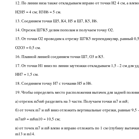
12. По линии низа также откладываем вправо от точки H2 4 см, а влево
Н2Н5 = 4 см; Н3Н6 = 5 см.
13. Соединяем точки Ш5, К4, Н5 и Ш7, К5, Н6.
14. Отрезок Ш7К5 делим пополам и получаем точку O2.
15. От точки О2 проводим к отрезку Ш7К5 перпендикуляр, равный 0,5 
О2О3 = 0,5 см.
16. Плавной линией соединяем точки Ш7, О3 и К5.
17. От точки Н1 вниз по линии заутюжки откладываем 1,5 - 2 см для 
НН7 = 1,5 см.
18. Соединяем точку Н7 с точками Н5 и Н6.
19. Чтобы определить место расположения вытачек для задней полови
а) отрезок m5m6 разделить на 3 части. Получаем точки m7 и m8;
б) от точек m7 и m8 вниз отложить вертикальные отрезки, равные 9,5 
m7m9 = m8m10 = 10,5 см;
в) от точек m7 и m8 влево и вправо отложить по 1 см (глубину вытачк
m13 и m14.