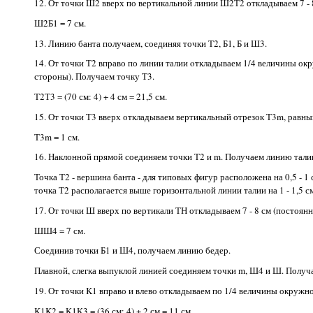
12. От точки Ш2 вверх по вертикальной линии Ш2Т2 откладываем 7 - 8
Ш2Б1 = 7 см.
13. Линию банта получаем, соединяя точки Т2, Б1, Б и Ш3.
14. От точки Т2 вправо по линии талии oткладываем 1/4 величины окру
стороны). Получаем точку Т3.
Т2Т3 = (70 см: 4) + 4 см = 21,5 см.
15. От точки Т3 вверх откладываем вертикальный отрезок Т3m, равный 
Т3m = 1 см.
16. Наклонной прямой соединяем точки Т2 и m. Получаем линию тал
Точка Т2 - вершина банта - для типовых фигур расположена на 0,5 - 1
точка Т2 располагается выше горизонтальной линии талии на 1 - 1,5 см
17. От точки Ш вверх по вертикали ТН откладываем 7 - 8 см (постоян
ШШ4 = 7 см.
Соединив точки Б1 и Ш4, получаем линию бедер.
Плавной, слегка выпуклой линией соединяем точки m, Ш4 и Ш. Получ
19. От точки K1 вправо и влево откладываем по 1/4 величины окружно
K1K2 = К1К3 = (36 см: 4) + 2 см = 11 см.