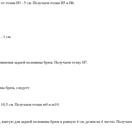
 от точки Н3 - 5 см. Получаем точки Н5 и Н6.
- 1 см.
удлинения задней половины брюк. Получаем точку Н7.
ны брюк, следует:
- 10,5 см. Получаем точки m9 и m10.
и, взятую для задней половины брюк и равную 4 см, делим на 4 части). Получае