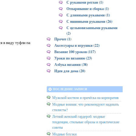
С рукавами реглан (1)
Отпаривание и сборка (1)
С длинными рукавами (1)
С вшивными рукавами (26)
С цельновязанными рукавами
(2)
Прочее (1)
я в виду туфли па
Аксессуары и игрушки (22)
Вязание 100 уроков (117)
Уроки по вязанию (23)
Азбука вязания (38)
Идеи для дома (20)
ПОСЛЕДНИЕ ЗАПИСИ
Мужской костюм и причёска на корпоратив
Модные веяния: что рекомендуют надевать
стилисты?
Летний женский гардероб: модные
тенденции, стильные образы и практические
советы
Модные блузки