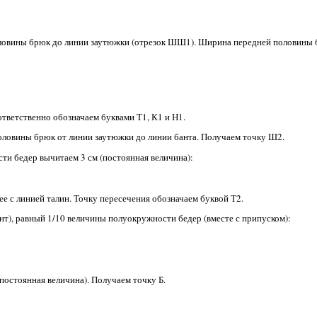
оловины брюк до линии заутюжки (отрезок ШШ1). Ширина передней половины 
тветственно обозначаем буквами Т1, К1 и Н1.
оловины брюк от линии заутюжки до линии банта. Получаем точку Ш2.
и бедер вычитаем 3 см (постоянная величина):
е с линией талин. Точку пересечения обозначаем буквой Т2.
т), равный 1/10 величины полуокружности бедер (вместе с припуском):
постоянная величина). Получаем точку Б.