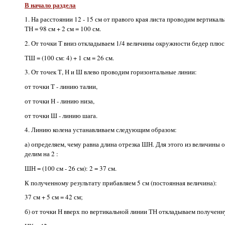
В начало раздела
1. На расстоянии 12 - 15 см от правого края листа проводим вертика
ТН = 98 см + 2 см = 100 см.
2. От точки Т вниз откладываем 1/4 величины окружности бедер плюс 
ТШ = (100 см: 4) + 1 см = 26 см.
3. От точек Т, Н и Ш влево проводим горизонтальные линии:
от точки Т - линию талии,
от точки Н - линию низа,
от точки Ш - линию шага.
4. Линию колена устанавливаем следующим образом:
а) определяем, чему равна длина отрезка ШН. Для этого из величины
делим на 2 :
ШН = (100 см - 26 см): 2 = 37 см.
К полученному результату прибавляем 5 см (постоянная величина):
37 см + 5 см = 42 см;
б) от точки Н вверх по вертикальной линии ТН откладываем полученн