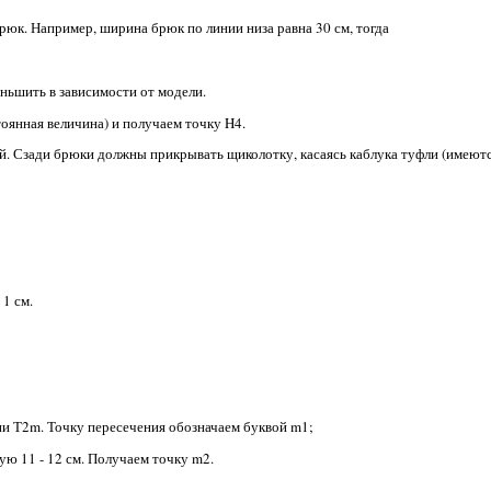
рюк. Например, ширина брюк по линии низа равна 30 см, тогда
ньшить в зависимости от модели.
тоянная величина) и получаем точку H4.
й. Сзади брюки должны прикрывать щиколотку, касаясь каблука туфли (имеютс
 1 см.
ии Т2m. Точку пересечения обозначаем буквой m1;
ую 11 - 12 см. Получаем точку m2.