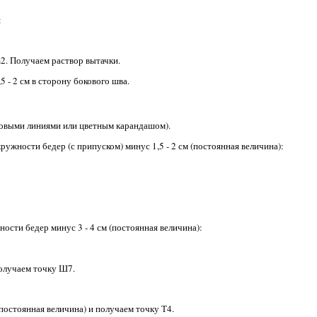
:
2. Получаем раствор вытачки.
5 - 2 см в сторону бокового шва.
овыми линиями или цветным карандашом).
ужности бедер (с припуском) минус 1,5 - 2 см (постоянная величина):
ости бедер минус 3 - 4 см (постоянная величина):
получаем точку Ш7.
постоянная величина) и получаем точку Т4.