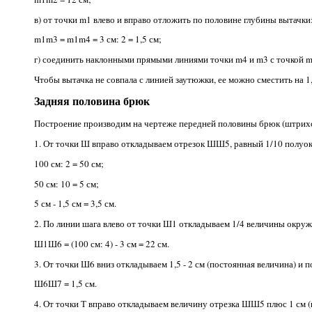
в) от точки m1 влево и вправо отложить по половине глубины вытачки
m1m3 = m1m4 = 3 см: 2 = 1,5 см;
г) соединить наклонными прямыми линиями точки m4 и m3 с точкой m
Чтобы вытачка не совпала с линией заутюжки, ее можно сместить на 1,
Задняя половина брюк
Построение производим на чертеже передней половины брюк (штрих
1. От точки Ш вправо откладываем отрезок ШШ5, равный 1/10 полуокр
100 см: 2 = 50 см;
50 см: 10 = 5 см;
5 см - 1,5 см = 3,5 см.
2. По линии шага влево от точки Ш1 откладываем 1/4 величины окружн
Ш1Ш6 = (100 см: 4) - 3 см = 22 см.
3. От точки Ш6 вниз откладываем 1,5 - 2 см (постоянная величина) и 
Ш6Ш7 = 1,5 см.
4. От точки Т вправо откладываем величину отрезка ШШ5 плюс 1 см (