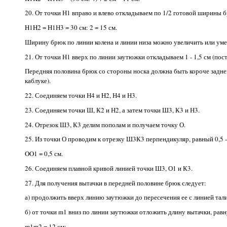
20. От точки Н1 вправо и влево откладываем по 1/2 готовой ширины б
H1H2 = H1Н3 = 30 см: 2 = 15 см.
Ширину брюк по линии колена и линии низа можно увеличить или уме
21. От точки Н1 вверх по линии заутюжки откладываем 1 - 1,5 см (пос
Передняя половина брюк со стороны носка должна быть короче задне
каблуке).
22. Соединяем точки Н4 и H2, Н4 и Н3.
23. Соединяем точки Ш, К2 и Н2, а затем точки Ш3, К3 и Н3.
24. Отрезок Ш3, К3 делим пополам и получаем точку О.
25. Из точки О проводим к отрезку Ш3К3 перпендикуляр, равный 0,5 -
OO1 = 0,5 см.
26. Соединяем плавной кривой линией точки Ш3, О1 и К3.
27. Для получения вытачки в передней половине брюк следует:
а) продолжить вверх линию заутюжки до пересечения ее с линией тал
б) от точки m1 вниз по линии заутюжки отложить длину вытачки, равн
m1m2 = 12 см;