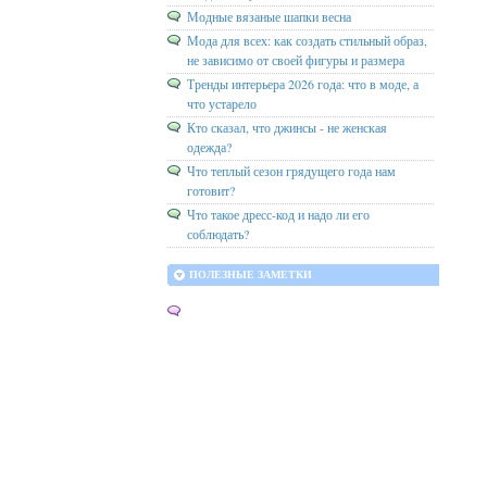
Модные вязаные шапки весна
Мода для всех: как создать стильный образ,
не зависимо от своей фигуры и размера
Тренды интерьера 2026 года: что в моде, а
что устарело
Кто сказал, что джинсы - не женская
одежда?
Что теплый сезон грядущего года нам
готовит?
Что такое дресс-код и надо ли его
соблюдать?
ПОЛЕЗНЫЕ ЗАМЕТКИ