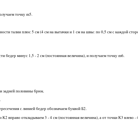
получаем точку m5.
ости талии плюс 5 см (4 см на вытачки и 1 см на швы: по 0,5 см с каждой сто
и бедер минус 1,5 - 2 см (постоянная величина), и получаем точку m6.
и задней половины брюк.
.
ересечения с линией бедер обозначаем буквой Б2.
 вправо откладываем 3 - 4 см (постоянная величина), а от точки К3 влево - 4