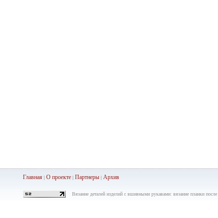
Главная
О проекте
Партнеры
Ар
хив
|
|
|
Вязание деталей изделий с вшивными рукавами: вязание планки после 