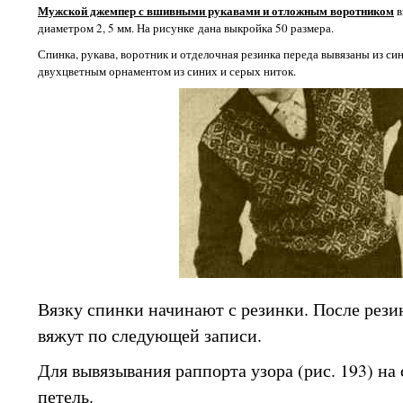
Мужской джемпер с вшивными рукавами и отложным воротником
в
диаметром 2, 5 мм. На рисунке дана выкройка 50 размера.
Спинка, рукава, воротник и отделочная резинка переда вывязаны из си
двухцветным орнаментом из синих и серых ниток.
Вязку спинки начинают с резинки. После рези
вяжут по следующей записи.
Для вывязывания раппорта узора (рис. 193) на
петель.