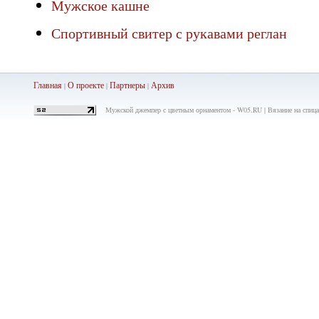
Мужское кашне
Спортивный свитер с рукавами реглан
Главная
О проекте
Партнеры
Ар
хив
|
|
|
Мужской джемпер с цветным орнаментом - W05.RU | Вязание на спица